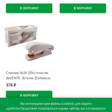
арт.4142516
антистеплером арт.4142517
(Ст.)
В наличии
В наличии
Степлер №24 (20л) пластик
deVENTE Эстетик (Esthetics)
лавандово-пепельный с
376
₽
антистеплером арт.4142518
(Ст.)
В наличии
Мы используем куки-файлы (cookies) для вашего
удобства.Продолжая пользоваться нашим сайтом, вы соглашаетесь