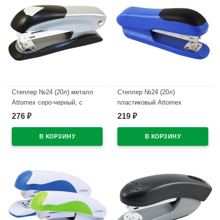
Степлер №24 (20л) металл
Степлер №24 (20л)
Attomex серо-черный, с
пластиковый Attomex
антистеплером арт.4142370
арт.4142310
276
219
₽
₽
В наличии
В наличии