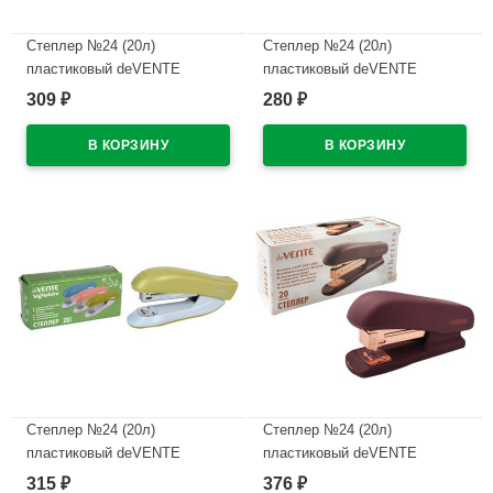
Степлер №24 (20л)
Степлер №24 (20л)
пластиковый deVENTE
пластиковый deVENTE
СигНАТУР (sigNATURE)
СигНАТУР (sigNATURE)
309
280
₽
₽
сумеречный синий
пудрово-розовый арт.4142515
арт.4142514
В наличии
В наличии
Степлер №24 (20л)
Степлер №24 (20л)
пластиковый deVENTE
пластиковый deVENTE
sigNATURE оливковый
Эстетик (Esthetics) бургунди с
315
376
₽
₽