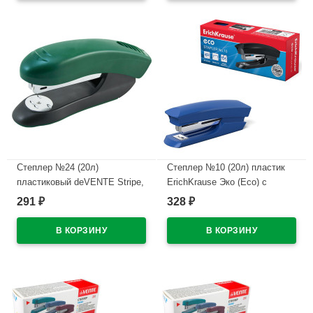
Степлер №24 (20л)
Степлер №10 (20л) пластик
пластиковый deVENTE Stripe,
ErichKrause Эко (Eco) с
глубина скрепления 59мм
антистеплером арт.28234
291
328
₽
₽
арт.4142347
(Ст.1)
В наличии
В наличии