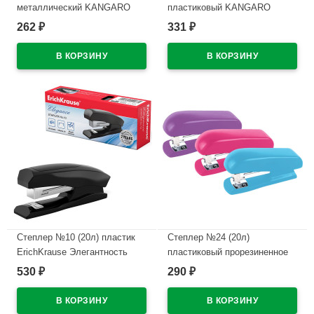
металлический KANGARO
пластиковый KANGARO
арт.№.10
арт.HS-10H
262
331
₽
₽
В наличии
В наличии
Степлер №10 (20л) пластик
Степлер №24 (20л)
ErichKrause Элегантность
пластиковый прорезиненное
(Elegance) с антистеплером
покрытие deVENTE
530
290
₽
₽
арт.2167 (Ст.24)
арт.4142807 (Ст.)
В наличии
В наличии