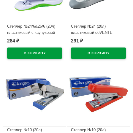
Степлер №24/6&26/6 (20л)
Степлер №24 (20л)
пластиковый с каучуковой
пластиковый deVENTE
вставкой deVENTE Колор
арт.4142349
284
291
₽
₽
(Color) арт.4142800 (Ст.)
В наличии
В наличии
Степлер №10 (20л)
Степлер №10 (20л)