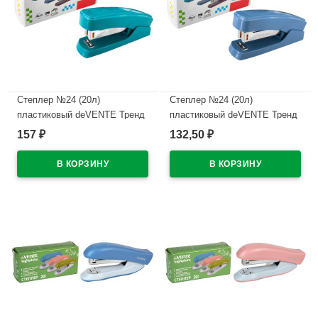
Степлер №24 (20л)
Степлер №24 (20л)
пластиковый deVENTE Тренд
пластиковый deVENTE Тренд
(Trend) изумрудно-бирюзовый
(Trend) пепельно-синий
157
132,50
₽
₽
арт.4142508
арт.4142509
В наличии
В наличии