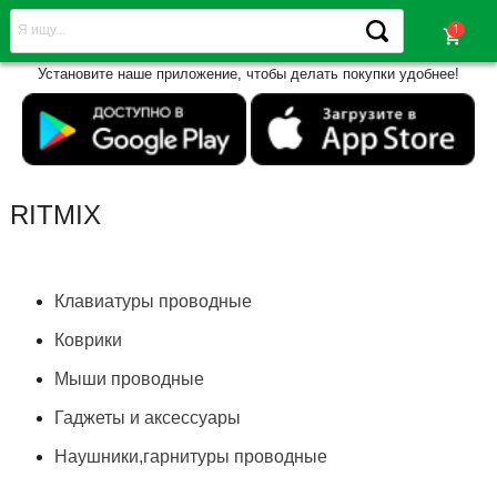
shopping_cart
Установите наше приложение, чтобы делать покупки удобнее!
RITMIX
Клавиатуры проводные
Коврики
Мыши проводные
Гаджеты и аксессуары
Наушники,гарнитуры проводные