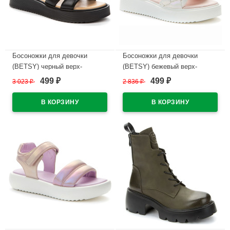
Босоножки для девочки
Босоножки для девочки
(BETSY) черный верх-
(BETSY) бежевый верх-
искусственная кожа
искусственная кожа
499
499
3 023
₽
2 836
₽
₽
₽
подкладка-искусственная
подкладка-искусственная
кожа артикул 947310/04-01
кожа артикул 947410/04-02
В наличии
В наличии