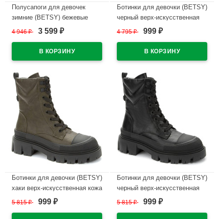
Полусапоги для девочек
Ботинки для девочки (BETSY)
зимние (BETSY) бежевые
черный верх-искусственная
верх- кожа подкладка
кожа подкладка - байка
3 599
999
4 946
₽
4 795
₽
₽
₽
-искусственная шерсть
артикул 938333/07-01
артикул 938356/05-03
В наличии
В наличии
Ботинки для девочки (BETSY)
Ботинки для девочки (BETSY)
хаки верх-искусственная кожа
черный верх-искусственная
подкладка - байка артикул
кожа подкладка - байка
999
999
5 815
₽
5 815
₽
₽
₽
938055/06-04
артикул 938055/06-01