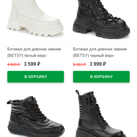
Ботинки для девочек зимние
Ботинки для девочек зимние
(BETSY) белый верх-
(BETSY) черный верх-
искусственная кожа
искусственная кожа
3 599
3 999
4 630
₽
5 262
₽
₽
₽
подкладка -натуральная
подкладка -искусственная
шерсть артикул 938322/01-02
шерсть артикул 938351/01-01
В наличии
В наличии