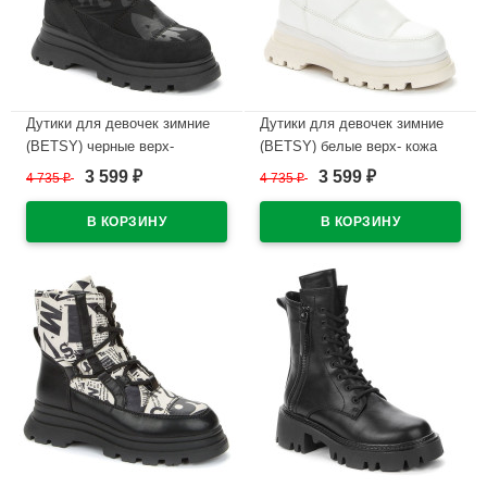
Дутики для девочек зимние
Дутики для девочек зимние
(BETSY) черные верх-
(BETSY) белые верх- кожа
иск.нубук подкладка
подкладка -искусственная
3 599
3 599
4 735
₽
4 735
₽
₽
₽
-искусственная шерсть
шерсть артикул 938456/02-02
артикул 938456/04-01
В наличии
В наличии