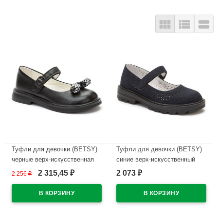



Туфли для девочки (BETSY)
Туфли для девочки (BETSY)
черные верх-искусственная
синие верх-искусственный
кожа подкладка-натуральная
нубук подкладка-натуральная
2 315,45
2 073
2 256
₽
₽
₽
кожа артикул 948401/03-02
кожа артикул 948403/05-02
В наличии
В наличии