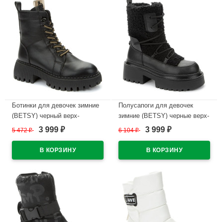
Ботинки для девочек зимние
Полусапоги для девочек
(BETSY) черный верх-
зимние (BETSY) черные верх-
искусственная кожа
искусственная кожа/
3 999
3 999
5 472
₽
6 104
₽
₽
₽
подкладка -искусственная
искусственная шерсть
шерсть артикул 938032/02-01
подкладка -искусственная
шерсть артикул 938028/02-01
В наличии
В наличии