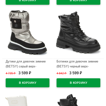
В наличии
В наличии
Дутики для девочек зимние
Ботинки для девочек зимние
(BETSY) серый верх-
(BETSY) черный верх-
искусственный нубук/
искусственная кожа/текстиль
3 599
3 599
4 735
₽
4 842
₽
₽
₽
текстиль подкладка-
подкладка -натуральная
натуральная шерсть артикул
шерсть артикул 938322/02-01
938456/07-02
В наличии
В наличии