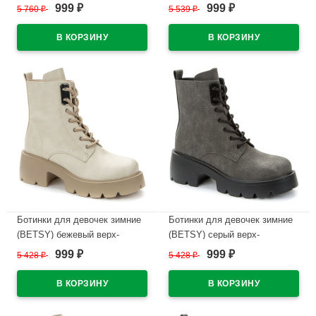
искусственная нубук/текстиль
искусственная кожа
999
999
5 760
₽
5 539
₽
₽
₽
подкладка -байка артикул
подкладка -байка артикул
938046/05-03
938045/05-01
В наличии
В наличии
Ботинки для девочек зимние
Ботинки для девочек зимние
(BETSY) бежевый верх-
(BETSY) серый верх-
искусственная кожа
искусственная кожа
999
999
5 428
₽
5 428
₽
₽
₽
подкладка -байка артикул
подкладка -байка артикул
938035/06-03
938035/06-02
В наличии
В наличии