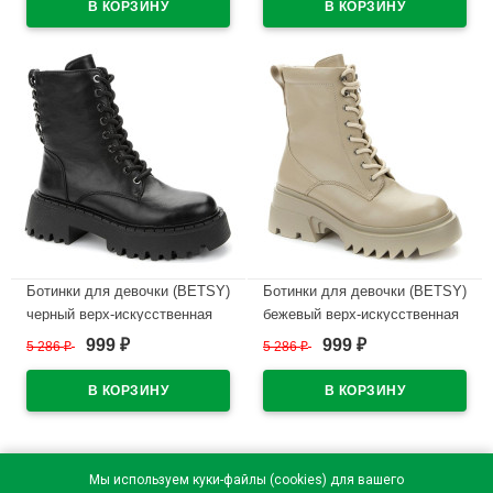
В наличии
В наличии
Ботинки для девочки (BETSY)
Ботинки для девочки (BETSY)
черный верх-искусственная
бежевый верх-искусственная
кожа подкладка - байка
кожа подкладка - байка
999
999
5 286
₽
5 286
₽
₽
₽
артикул 938046/06-01
артикул 938045/05-02
В наличии
В наличии
1
Мы используем куки-файлы (cookies) для вашего
2