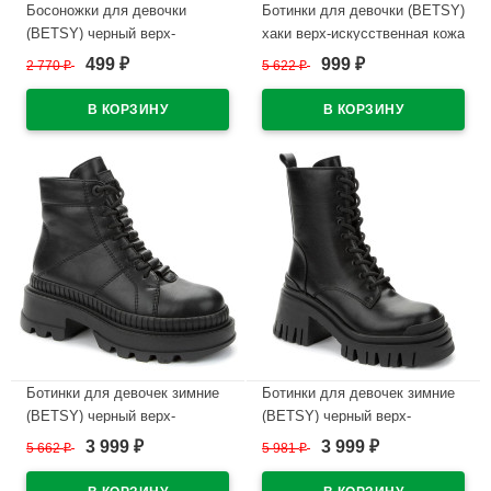
Босоножки для девочки
Ботинки для девочки (BETSY)
(BETSY) черный верх-
хаки верх-искусственная кожа
искусственная кожа
подкладка - байка артикул
499
999
2 770
₽
5 622
₽
₽
₽
подкладка-искусственная
938035/05-02
кожа артикул 947408/05-03
В наличии
В наличии
Ботинки для девочек зимние
Ботинки для девочек зимние
(BETSY) черный верх-
(BETSY) черный верх-
искусственная кожа
искусственная кожа
3 999
3 999
5 662
₽
5 981
₽
₽
₽
подкладка -натуральная
подкладка -натуральная
шерсть артикул 938022/07-01
шерсть артикул 938010/04-01