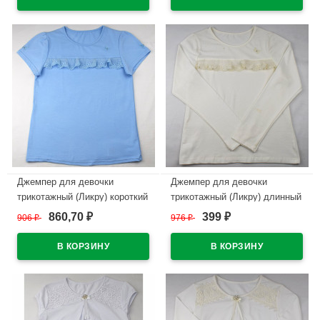
В наличии
В наличии
Джемпер для девочки
Джемпер для девочки
трикотажный (Ликру) короткий
трикотажный (Ликру) длинный
рукав цвет голубой арт.0229
рукав цвет экрю арт.0235
860,70
399
906
₽
976
₽
₽
₽
КЛЕО размерный ряд 32/128-
КЛЕО размерный ряд 32/128-
42/164
42/164
В наличии
В наличии