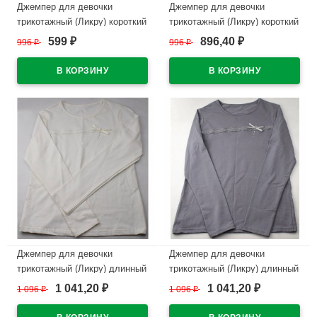
Джемпер для девочки
Джемпер для девочки
трикотажный (Ликру) короткий
трикотажный (Ликру) короткий
рукав цвет экрю арт.0228
рукав цвет белый арт.0228
599
896,40
996
₽
996
₽
₽
₽
ФРЕДЕРИКА размерный ряд
ФРЕДЕРИКА размерный ряд
32/128-42/164
32/128-42/164
В наличии
В наличии
Джемпер для девочки
Джемпер для девочки
трикотажный (Ликру) длинный
трикотажный (Ликру) длинный
рукав цвет экрю арт.0217
рукав цвет серый арт.0217
1 041,20
1 041,20
1 096
₽
1 096
₽
₽
₽
Непоседа размерный ряд
Непоседа размерный ряд
32/128-42/164
32/128-42/164