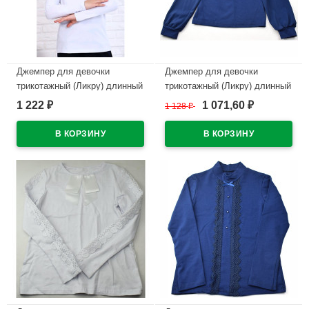
Джемпер для девочки
Джемпер для девочки
трикотажный (Ликру) длинный
трикотажный (Ликру) длинный
рукав цвет белый арт.0047
рукав цвет темно-синий
1 222
1 071,60
₽
1 128
₽
₽
АННА размерный ряд 32/128-
арт.0011 МИЛЕНУШКА
40/152
размерный ряд 32/128-36/140
В наличии
В наличии