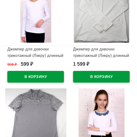
Джемпер для девочки
Джемпер для девочки
трикотажный (Ликру) длинный
трикотажный (Ликру) длинный
рукав цвет белый арт.0220
рукав цвет экрю арт.0005
599
1 599
908
₽
₽
₽
Аврора размерный ряд
МИРАНДА
32/128-40/158
В наличии
В наличии