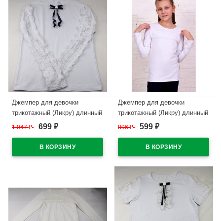
Джемпер для девочки
Джемпер для девочки
трикотажный (Ликру) длинный
трикотажный (Ликру) длинный
рукав цвет белый арт.0223
рукав цвет белый арт.0218
699
599
1 047
₽
896
₽
₽
₽
СИМФОНИЯ размерный ряд
ОКСАНА размерный ряд
32/128-40/158
32/128-40/158
В наличии
В наличии