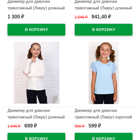
Джемпер для девочки
Джемпер для девочки
трикотажный (Ликру) длинный
трикотажный (Ликру) длинный
рукав цвет белый арт.0241
рукав цвет темно-синий
1 300
941,40
₽
1 046
₽
₽
ФРИДА размерный ряд
арт.0252 ЕВУШКА размерный
32/128-40/158
ряд 32/128-40/158
В наличии
В наличии
Джемпер для девочки
Джемпер для девочки
трикотажный (Ликру) длинный
трикотажный (Ликру) короткий
рукав цвет экрю арт.0252
рукав цвет голубой арт.0232
699
599
1 046
₽
956
₽
₽
₽
ЕВУШКА размерный ряд
МИМОЗА размерный ряд
32/128-40/158
32/128-42/164