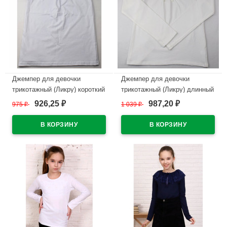
Джемпер для девочки
Джемпер для девочки
трикотажный (Ликру) короткий
трикотажный (Ликру) длинный
рукав цвет белый арт.0237
рукав цвет экрю арт.0238
926,25
987,20
975
₽
1 039
₽
₽
₽
ВИРИНЕЯ размерный ряд
ВИРИНЕЯ размерный ряд
32/128-40/158
32/128-40/158
В наличии
В наличии