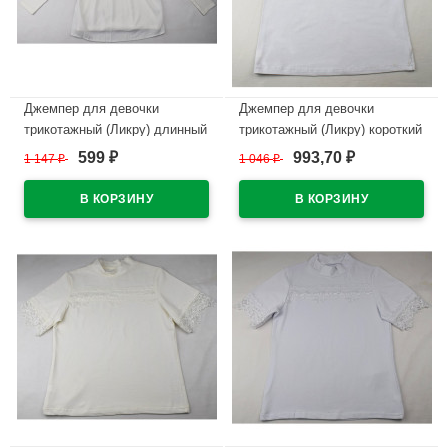
Джемпер для девочки
Джемпер для девочки
трикотажный (Ликру) длинный
трикотажный (Ликру) короткий
рукав цвет экрю арт.0083
рукав цвет белый арт.0224
599
993,70
1 147
₽
1 046
₽
₽
₽
МЭРИЛИН размерный ряд
ЛИРА размерный ряд 32/128-
32/128-40/158
42/164
В наличии
В наличии