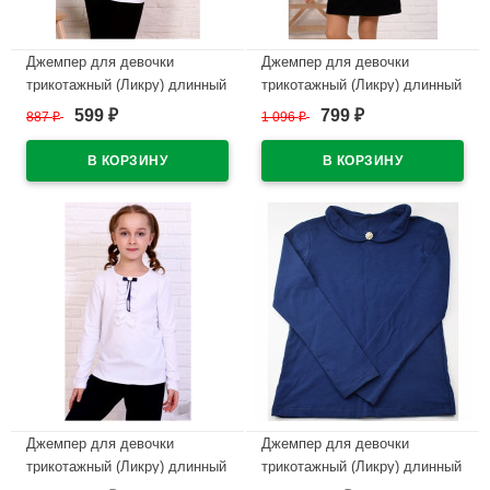
Джемпер для девочки
Джемпер для девочки
трикотажный (Ликру) длинный
трикотажный (Ликру) длинный
рукав цвет экрю арт.1135
рукав цвет синий арт.3021
599
799
887
₽
1 096
₽
₽
₽
АКСИНИЯ размерный ряд
Флора размерный ряд 32/128-
32/128-40/158
42/164
В наличии
В наличии
Джемпер для девочки
Джемпер для девочки
трикотажный (Ликру) длинный
трикотажный (Ликру) длинный
рукав цвет белый арт.0225
рукав цвет синий арт.3026