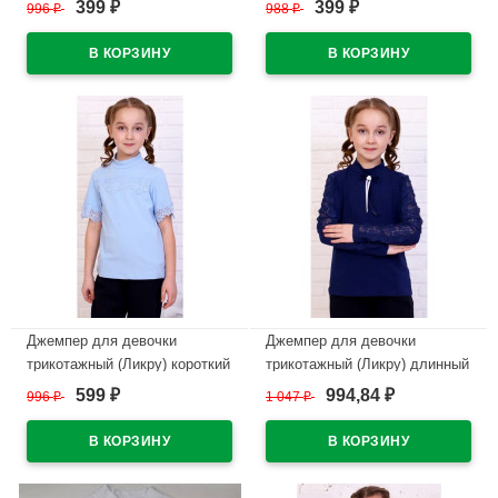
399
399
996
₽
988
₽
₽
₽
ЛИРА размерный ряд 32/128-
ЖЕМЧУЖИНА размерный ряд
36-140
36/146-40/158
В наличии
В наличии
Джемпер для девочки
Джемпер для девочки
трикотажный (Ликру) короткий
трикотажный (Ликру) длинный
рукав цвет голубой арт.0228
рукав цвет темно-синий
599
994,84
996
₽
1 047
₽
₽
₽
ФРЕДЕРИКА размерный ряд
арт.0223 СИМФОНИЯ
32/128-42/164
размерный ряд 32/128-40/158
В наличии
В наличии