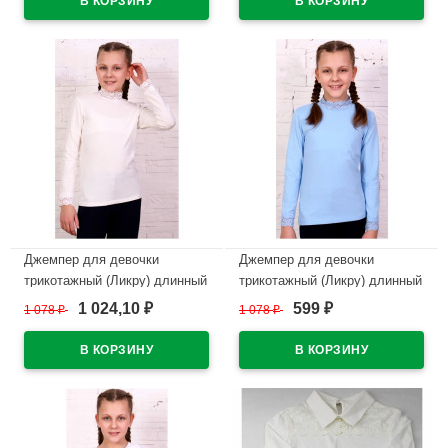
В наличии
В наличии
Джемпер для девочки
Джемпер для девочки
трикотажный (Ликру) длинный
трикотажный (Ликру) длинный
рукав цвет экрю арт.0066
рукав цвет голубой арт.0066
1 024,10
599
1 078
₽
1 078
₽
₽
₽
Агата размерный ряд 32/128-
Агата размерный ряд 32/128-
40/158
40/158
В наличии
В наличии