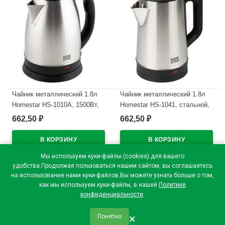
Чайник металлический 1.8л
Чайник металлический 1.8л
Homestar HS-1010А, 1500Вт,
Homestar HS-1041, стальной,
черный
1500Вт
662,50
662,50
₽
₽
В наличии
В наличии
Мы используем куки-файлы (cookies) для вашего
удобства.Продолжая пользоваться нашим сайтом, вы соглашаетесь
на использование нами куки-файлов.Вы можете узнать больше о том,
как мы используем куки-файлы, в нашей
Политике
конфиденциальности
.
×
Понятно
qr_code
home
favorite
verified
person