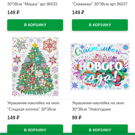
30*38см "Мишка" арт.86033
"Снежинки" 30*38см арт.86037
149
149
₽
₽
В наличии
В наличии
Украшение-наклейка на окно
Украшение-наклейка на окно
"Сладкая елочка" 30*38см
30*38см "Новогоднее
арт.86044
поздравление" арт.86045
149
99
₽
₽
В наличии
В наличии