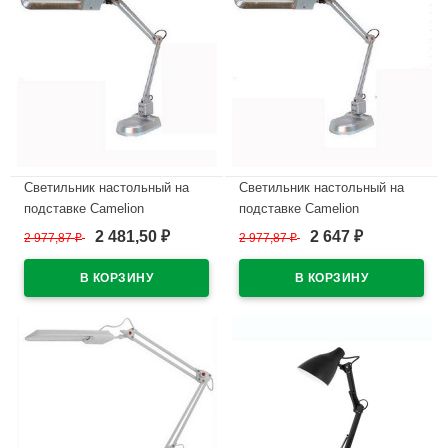
Светильник настольный на
Светильник настольный на
подставке Camelion
подставке Camelion
(220V/11W/КЛЛ) черный
(220V/11W/КЛЛ) белый
2 481,50
2 647
2 977,87
₽
2 977,87
₽
₽
₽
арт.KD017А
арт.KD017А для маникюра
В наличии
В наличии