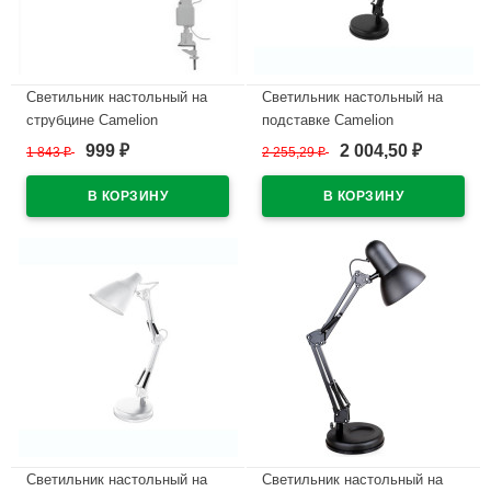
Светильник настольный на
Светильник настольный на
струбцине Camelion
подставке Camelion
(220V/11W/КЛЛ) белый
(230V/40W/ЛОН) арт.KD-331
999
2 004,50
1 843
₽
2 255,29
₽
₽
₽
арт.KD017С
черный для маникюра
В наличии
В наличии
Светильник настольный на
Светильник настольный на