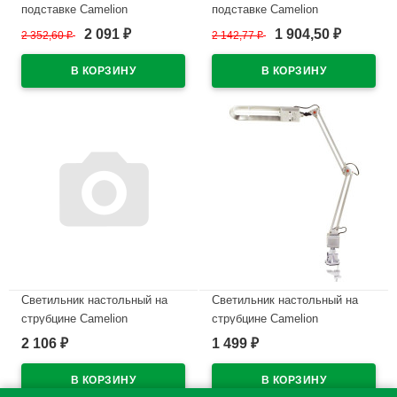
подставке Camelion
подставке Camelion
(230V/40W/ЛОН) арт.KD-331
(230V/60W/ЛОН) черный
2 091
1 904,50
2 352,60
₽
2 142,77
₽
₽
₽
белый
арт.KD-313
В наличии
В наличии
Светильник настольный на
Светильник настольный на
струбцине Camelion
струбцине Camelion
(220V/11W/КЛЛ) арт.KD017С
(220V/11W/КЛЛ) арт.KD017С
2 106
1 499
₽
₽
черный (Ст.6)
серебро (Ст.6) УЦЕНКА
В наличии
В наличии