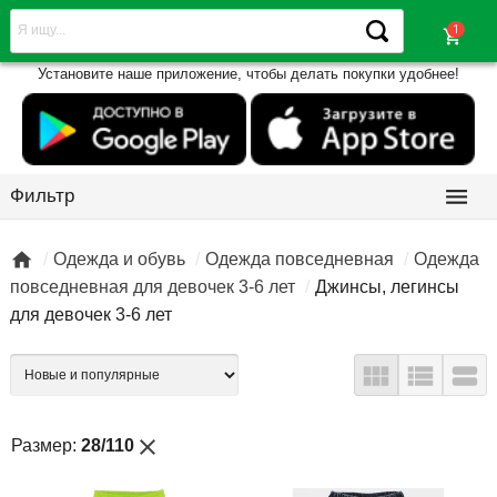
shopping_cart
Установите наше приложение, чтобы делать покупки удобнее!

Фильтр

Одежда и обувь
Одежда повседневная
Одежда
повседневная для девочек 3-6 лет
Джинсы, легинсы
для девочек 3-6 лет



close
Размер:
28/110