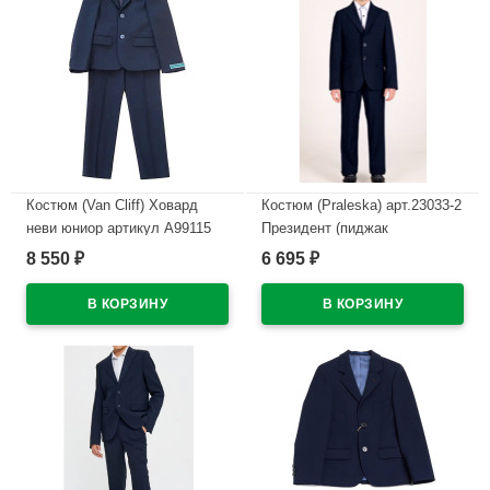
Костюм (Van Cliff) Ховард
Костюм (Praleska) арт.23033-2
неви юниор артикул А99115
Президент (пиджак
цвет синий
классический/брюки
8 550
6 695
₽
₽
зауженные) размерный ряд
В наличии
28/122-46/182 цвет синий
В наличии