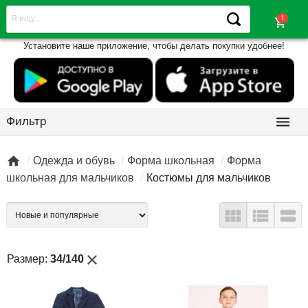
shopping_cart
Установите наше приложение, чтобы делать покупки удобнее!

Фильтр

Одежда и обувь
Форма школьная
Форма
школьная для мальчиков
Костюмы для мальчиков



close
Размер:
34/140