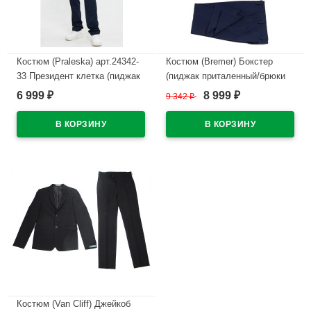
Костюм (Praleska) арт.24342-
Костюм (Bremer) Бокстер
33 Президент клетка (пиджак
(пиджак приталенный/брюки
классический/брюки
зауженные) размер 28/122-
6 999
8 999
₽
9 342
₽
₽
зауженные) размерный ряд
40/164 цвет синий
30/122-46/176 цвет синий
В наличии
В наличии
Костюм (Van Cliff) Джейкоб