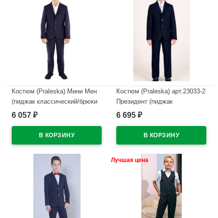
Костюм (Praleska) Мини Мен
Костюм (Praleska) арт.23033-2
(пиджак классический/брюки
Президент (пиджак
зауженные) размерный ряд
классический/брюки
6 057
6 695
₽
₽
28/122-46/182 цвет синий
зауженные) размерный ряд
28/122-46/182 цвет синий
В наличии
В наличии
Лучшая цена