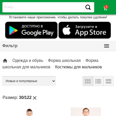
shopping_cart
Установите наше приложение, чтобы делать покупки удобнее!

Фильтр

Одежда и обувь
Форма школьная
Форма
школьная для мальчиков
Костюмы для мальчиков



close
Размер:
30/122