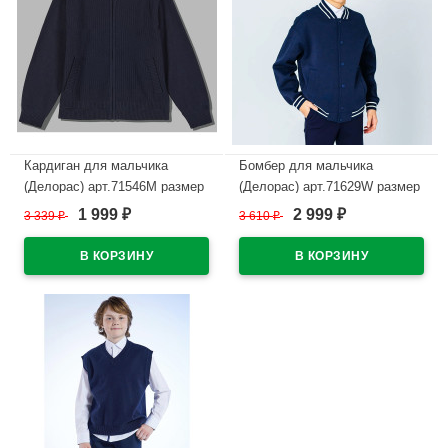
Кардиган для мальчика
Бомбер для мальчика
(Делорас) арт.71546M размер
(Делорас) арт.71629W размер
34/134-44/164 цвет синий
34/134-44/164 цвет синий
1 999
2 999
3 339
₽
3 610
₽
₽
₽
В наличии
В наличии