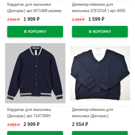
Кардиган для мальчика
Джемпер-обманка для
(Делорас) арт.M71488 размер
мальчика (CEGISA ) арт.4055
34/134-44/164 цвет черный
размерный ряд 36/140-40/152
1 999
1 599
2 542
₽
2 204
₽
₽
₽
цвет темно-синий/голубой
В наличии
В наличии
Кардиган для мальчика
Джемпер-обманка для
(Делорас) арт.71473WH
мальчика (Делорас)
размер 34/134-44/164 цвет
арт.71650G размер 34/134-
2 999
2 554
3 565
₽
₽
₽
синий
44/164 цвет темно-синий/
белый ворот