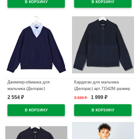
В наличии
В наличии
Джемпер-обманка для
Кардиган для мальчика
мальчика (Делорас)
(Делорас) арт.71542M размер
арт.71650G размер 34/134-
34/134-44/164 цвет синий
2 554
1 999
₽
3 339
₽
₽
44/164 цвет темно-синий/
В наличии
голубой ворот
В наличии