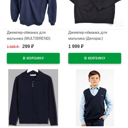
Джемпер-обманка для
Джемпер-обманка для
мальчика (MULTIBREND)
мальчика (Делорас)
арт.ДЖ01 размерный ряд
арт.G71475 размер 34/134-
299
1 999
1 045
₽
₽
₽
32/128-44/164 цвет темно-
44/164 цвет черный/белый
синий с голубым воротом
ворот
В наличии
В наличии