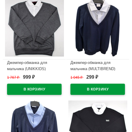
Джемпер-обманка для
Джемпер-обманка для
мальчика (UNIKKIDS)
мальчика (MULTIBREND)
арт.2346/3046 размерный ряд
арт.ДЖ01 размерный ряд
999
299
1 767
₽
1 045
₽
₽
₽
30/122-46/170 цвет серый
32/128-44/164 цвет темно-
меланж с белым воротом
синий с белым воротом
В наличии
В наличии