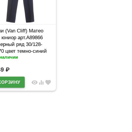
и (Van Cliff) Матео
 юниор арт.А89866
ерный ряд 30/128-
70 цвет темно-синий
 наличии
49
₽
visibility
equalizer
favorite