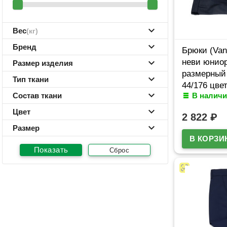
Вес
(кг)
Бренд
Брюки (Van 
неви юниор
Размер изделия
размерный 
Тип ткани
44/176 цве
Состав ткани
В наличи
Цвет
2 822
₽
Размер
Сброс