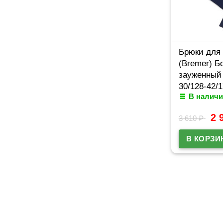
Брюки для
(Bremer) Б
зауженный
30/128-42/
В наличи
2 
3 610
₽