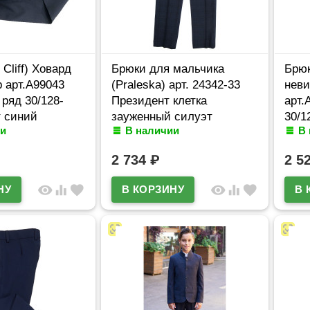
Cliff) Ховард
Брюки для мальчика
Брюк
 арт.А99043
(Praleska) арт. 24342-33
неви
ряд 30/128-
Президент клетка
арт.
т синий
зауженный силуэт
30/1
и
В наличии
В
размерный ряд 30/122-
48/182 цвет синий
2 734
₽
2 5
visibility
equalizer
favorite
visibility
equalizer
favorite