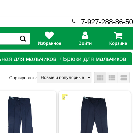
+7-927-288-86-50
Избранное
Войти
Корзина
ная для мальчиков
Брюки для мальчиков
view_module
view_list
view_stream
Сортировать: