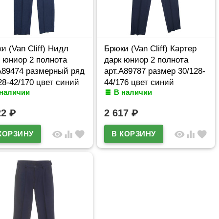
и (Van Cliff) Нидл
Брюки (Van Cliff) Картер
 юниор 2 полнота
дарк юниор 2 полнота
А89474 размерный ряд
арт.A89787 размер 30/128-
28-42/170 цвет синий
44/176 цвет синий
 наличии
В наличии
22
₽
2 617
₽
visibility
equalizer
favorite
visibility
equalizer
favorite