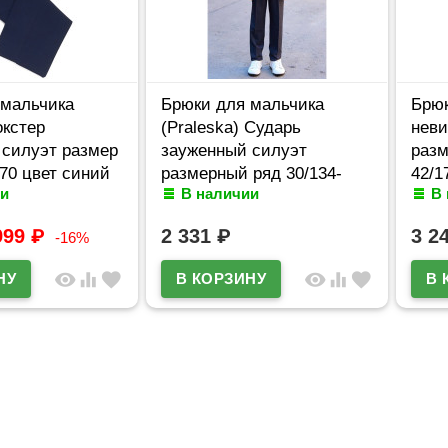
 мальчика
Брюки для мальчика
Брюк
окстер
(Praleska) Сударь
неви
 силуэт размер
зауженный силуэт
разм
170 цвет синий
размерный ряд 30/134-
42/1
и
В наличии
В
42/170 цвет синий
999
₽
2 331
₽
3 2
-16%
visibility
equalizer
favorite
visibility
equalizer
favorite