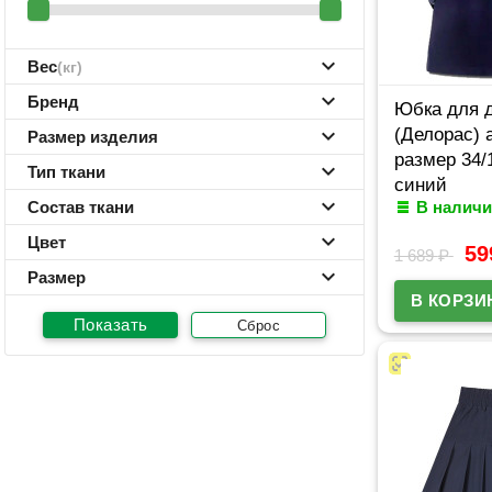
Вес
(кг)
Бренд
Юбка для 
(Делорас) 
Размер изделия
размер 34/
Тип ткани
синий
Состав ткани
В наличи
Цвет
5
1 689
₽
Размер
Сброс