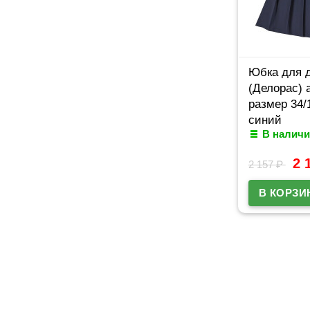
Юбка для 
(Делорас) 
размер 34/
синий
В наличи
2 
2 157
₽