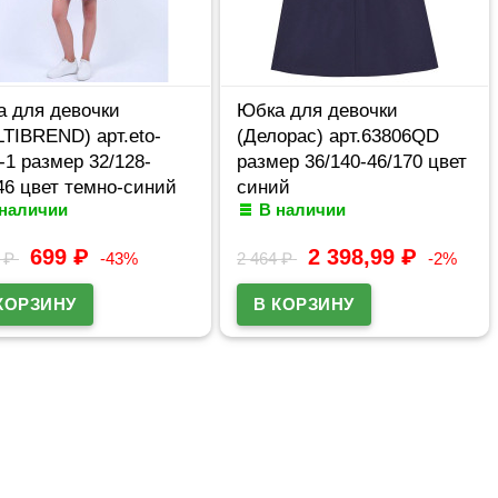
 для девочки
Юбка для девочки
TIBREND) арт.eto-
(Делорас) арт.63806QD
-1 размер 32/128-
размер 36/140-46/170 цвет
46 цвет темно-синий
синий
 наличии
В наличии
699
₽
2 398,99
₽
5
₽
-43%
2 464
₽
-2%