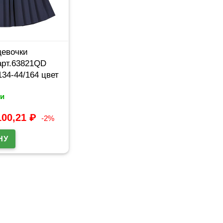
девочки
арт.63821QD
134-44/164 цвет
и
100,21
₽
-2%