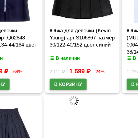
девочки
Юбка для девочки (Kevin
Юбка
арт.Q62848
Young) арт.S106867 размер
(MUL
134-44/164 цвет
30/122-40/152 цвет синий
0064
38/1
и
В наличии
В
99
₽
1 599
₽
-64%
2 112
₽
-24%
1 23