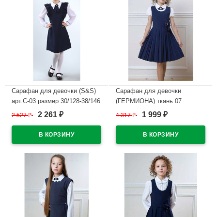
Сарафан для девочки (S&S)
Сарафан для девочки
арт.С-03 размер 30/128-38/146
(ГЕРМИОНА) ткань 07
цвет темно-синий
арт.5220-07 размер 30/122-
2 261
1 999
2 527
₽
4 317
₽
₽
₽
36/140 цвет синий
В наличии
В наличии