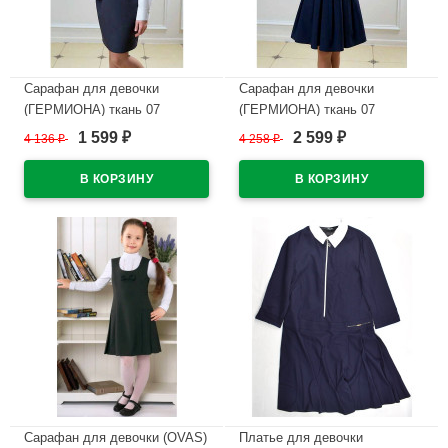
Сарафан для девочки
Сарафан для девочки
(ГЕРМИОНА) ткань 07
(ГЕРМИОНА) ткань 07
арт.5221-07 размер 32/134-
арт.5129-07 размер 30/122-
1 599
2 599
4 136
₽
4 258
₽
₽
₽
42/164 цвет синий
34/140 цвет синий
В наличии
В наличии
Сарафан для девочки (OVAS)
Платье для девочки