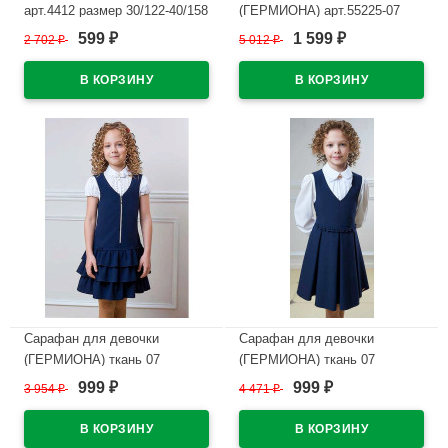
арт.4412 размер 30/122-40/158
(ГЕРМИОНА) арт.55225-07
цвет черный/полоса
размер 34/134-40/158 цвет
599
1 599
2 702
₽
5 012
₽
₽
₽
синий
В наличии
В наличии
Сарафан для девочки
Сарафан для девочки
(ГЕРМИОНА) ткань 07
(ГЕРМИОНА) ткань 07
арт.5219-07 размер 30/122-
арт.5218-07 размер 30/122-
999
999
3 954
₽
4 471
₽
₽
₽
34/140 цвет синий
34/140 цвет синий
В наличии
В наличии