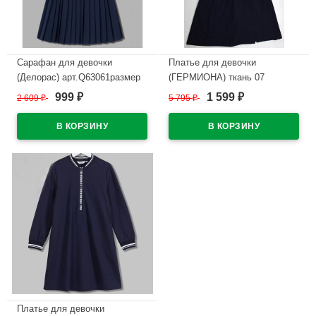
Сарафан для девочки
Платье для девочки
(Делорас) арт.Q63061размер
(ГЕРМИОНА) ткань 07
34/134-44/164 цвет синий
арт.55253-07 размер 36/146-
999
1 599
2 609
₽
5 795
₽
₽
₽
42/164 цвет синий
В наличии
В наличии
Платье для девочки