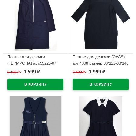
Платье для девочки
Платье для девочки (OVAS)
(ГЕРМИОНА) арт.55226-07
арт.4808 размер 30/122-38/146
размер 34/134-46/170 цвет
цвет синий
1 599
1 999
5 109
₽
2 480
₽
₽
₽
синий
В наличии
В наличии