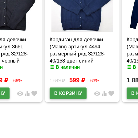
ля девочки
Кардиган для девочки
Кард
тикул 3661
(Malini) артикул 4494
(Mal
ряд 32/128-
размерный ряд 32/128-
разм
т черный
40/158 цвет синий
40/1
и
В наличии
В
99
₽
599
₽
1 8
-66%
1 649
₽
-63%
visibility
equalizer
favorite
visibility
equalizer
favorite