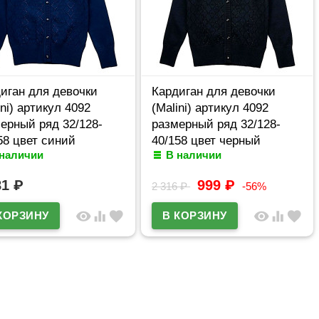
иган для девочки
Кардиган для девочки
ini) артикул 4092
(Malini) артикул 4092
ерный ряд 32/128-
размерный ряд 32/128-
58 цвет синий
40/158 цвет черный
 наличии
В наличии
81
₽
999
₽
2 316
₽
-56%
visibility
equalizer
favorite
visibility
equalizer
favorite