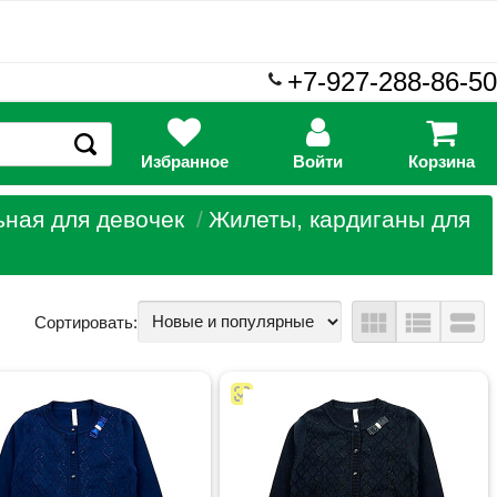
+7-927-288-86-50
Избранное
Войти
Корзина
ная для девочек
Жилеты, кардиганы для
view_module
view_list
view_stream
Сортировать: