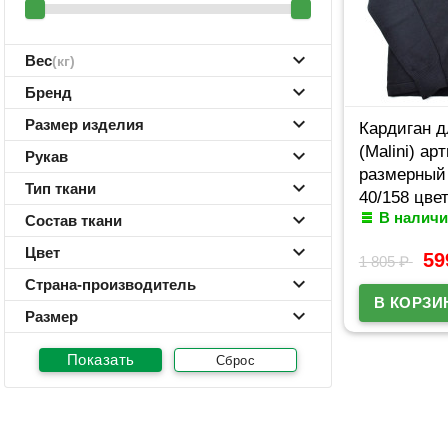
Вес
(кг)
Бренд
Размер изделия
Кардиган д
(Malini) ар
Рукав
размерный 
Тип ткани
40/158 цве
В наличи
Состав ткани
Цвет
5
1 805
₽
Страна-производитель
Размер
Сброс