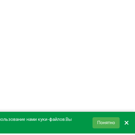
пользование нами куки-файлов.Вы
×
Понятно
КОРЗИНА
0
₽