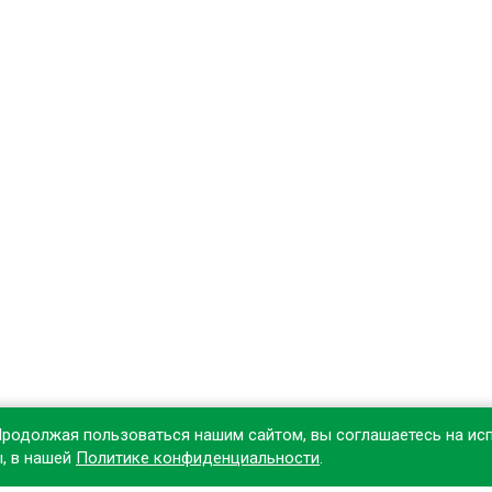
Продолжая пользоваться нашим сайтом, вы соглашаетесь на ис
ы, в нашей
Политике конфиденциальности
.
овите наше приложение, чтобы делать покупки удобнее!