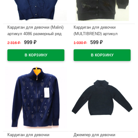
Кардиган для девочки (Malini)
Кардиган для девочки
артикул 4086 размерный ряд
(MULTIBREND) артикул
32/128-40/158 цвет синий
Бабочка размерный ряд
999
599
2 316
₽
1 030
₽
₽
₽
36/140-42/158 цвет синий
В наличии
В наличии
Кардиган для девочки
Джемпер для девочки