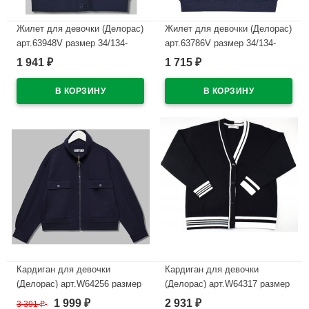
Жилет для девочки (Делорас)
Жилет для девочки (Делорас)
арт.63948V размер 34/134-
арт.63786V размер 34/134-
44/164 цвет синий
44/164 цвет синий
1 941
1 715
₽
₽
В наличии
В наличии
Кардиган для девочки
Кардиган для девочки
(Делорас) арт.W64256 размер
(Делорас) арт.W64317 размер
40/152-44/164 цвет синий
34/134-44/164 цвет черно-
1 999
2 931
3 391
₽
₽
₽