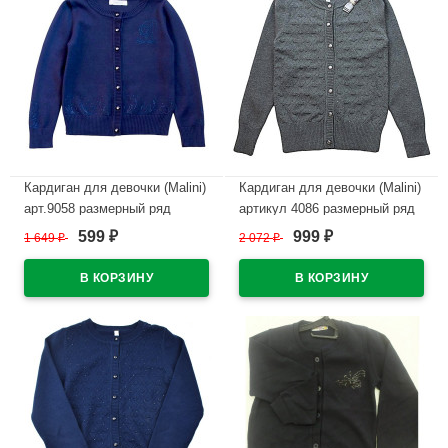
Кардиган для девочки (Malini)
Кардиган для девочки (Malini)
арт.9058 размерный ряд
артикул 4086 размерный ряд
34/140-42/164 цвет темно-
32/128-40/158 цвет серый
599
999
1 649
₽
2 072
₽
₽
₽
синий
В наличии
В наличии