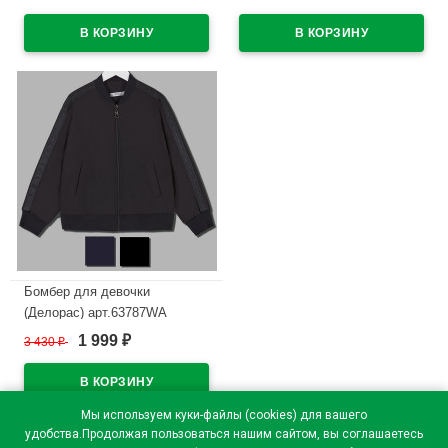
белый
В наличии
В наличии
Бомбер для девочки
(Делорас) арт.63787WA
размер 36/140-46/170 цвет
1 999
3 430
₽
₽
черный
В наличии
Мы используем куки-файлы (cookies) для вашего
удобства.Продолжая пользоваться нашим сайтом, вы соглашаетесь