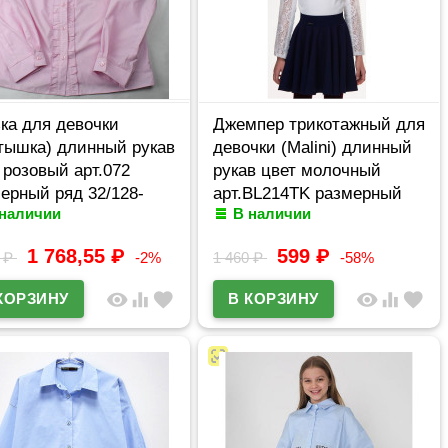
ка для девочки
Джемпер трикотажный для
тышка) длинный рукав
девочки (Malini) длинный
 розовый арт.072
рукав цвет молочный
ерный ряд 32/128-
арт.BL214TK размерный
 наличии
В наличии
52
ряд 32/128-40/152
1 768,55
₽
599
₽
4
₽
-2%
1 460
₽
-58%
visibility
equalizer
favorite
visibility
equalizer
favorite