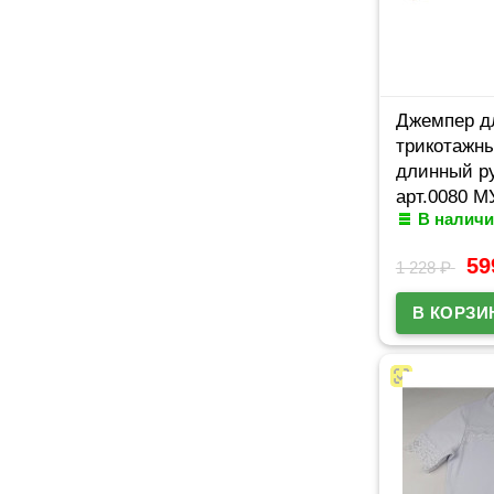
Джемпер д
трикотажны
длинный ру
арт.0080 
В наличи
ряд 32/128
5
1 228
₽