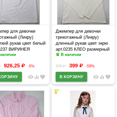
пер для девочки
Джемпер для девочки
отажный (Ликру)
трикотажный (Ликру)
ткий рукав цвет белый
длинный рукав цвет экрю
.0237 ВИРИНЕЯ
арт.0235 КЛЕО размерный
 наличии
В наличии
ерный ряд 32/128-
ряд 32/128-42/164
58
926,25
₽
399
₽
₽
-5%
976
₽
-59%
visibility
equalizer
favorite
visibility
equalizer
favorite