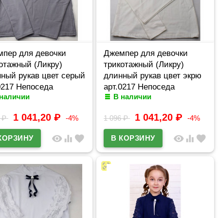
пер для девочки
Джемпер для девочки
отажный (Ликру)
трикотажный (Ликру)
ный рукав цвет серый
длинный рукав цвет экрю
0217 Непоседа
арт.0217 Непоседа
 наличии
В наличии
ерный ряд 32/128-
размерный ряд 32/128-
64
42/164
1 041,20
₽
1 041,20
₽
6
₽
-4%
1 096
₽
-4%
visibility
equalizer
favorite
visibility
equalizer
favorite