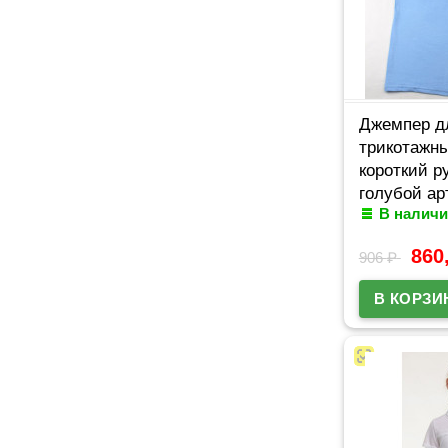
Джемпер д
трикотажны
короткий р
голубой ар
В наличи
размерный 
42/164
860
906
₽