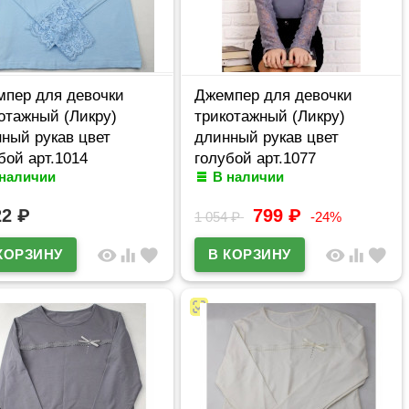
пер для девочки
Джемпер для девочки
отажный (Ликру)
трикотажный (Ликру)
ный рукав цвет
длинный рукав цвет
бой арт.1014
голубой арт.1077
 наличии
В наличии
жевница
ПРИНЦЕССА Школы.3
размерный ряд 32/128-
22
₽
799
₽
1 054
₽
-24%
36/140
visibility
equalizer
favorite
visibility
equalizer
favorite