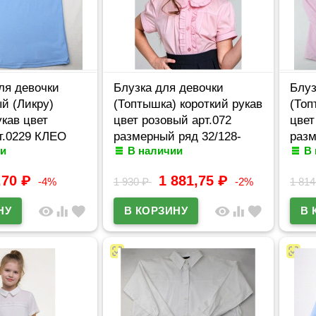
ля девочки
Блузка для девочки
Блуз
й (Ликру)
(Топтышка) короткий рукав
(Топ
укав цвет
цвет розовый арт.072
цвет
т.0229 КЛЕО
размерный ряд 32/128-
разм
и
В наличии
В
ряд 32/128-
40/152
40/1
,70
₽
1 881,75
₽
-4%
1 930
₽
-2%
1 81
visibility
equalizer
favorite
visibility
equalizer
favorite