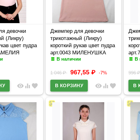
ля девочки
Джемпер для девочки
Джем
й (Ликру)
трикотажный (Ликру)
трик
укав цвет пудра
короткий рукав цвет пудра
коро
КАМЕЛИЯ
арт.0043 МИЛЕНУШКА
арт
и
В наличии
В
ряд 32/128-
размерный ряд 32/128-
разм
36/140
140
967,55
₽
1 046
₽
-7%
996
visibility
equalizer
favorite
visibility
equalizer
favorite