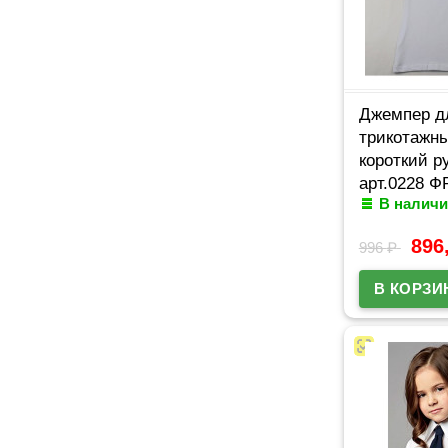
Джемпер д
трикотажны
короткий р
арт.0228 
В наличи
размерный 
42/164
896
996
₽