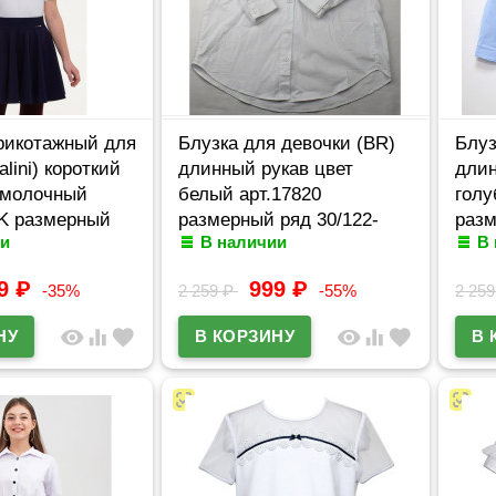
рикотажный для
Блузка для девочки (BR)
Блуз
lini) короткий
длинный рукав цвет
длин
 молочный
белый арт.17820
голу
TK размерный
размерный ряд 30/122-
разм
и
В наличии
В
-40/152
44/164
44/1
99
₽
999
₽
-35%
2 259
₽
-55%
2 25
visibility
equalizer
favorite
visibility
equalizer
favorite