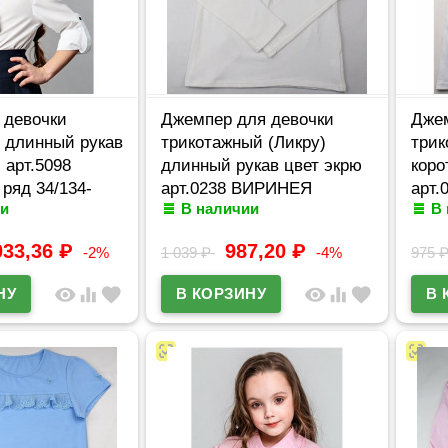
 девочки
Джемпер для девочки
Джем
 длинный рукав
трикотажный (Ликру)
трик
 арт.5098
длинный рукав цвет экрю
коро
ряд 34/134-
арт.0238 ВИРИНЕЯ
арт
и
В наличии
В
размерный ряд 32/128-
разм
40/158
40/1
033,36
₽
987,20
₽
-2%
1 039
₽
-4%
975
visibility
equalizer
favorite
visibility
equalizer
favorite