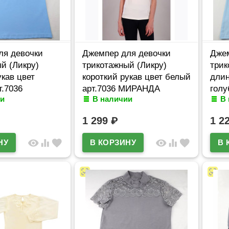
ля девочки
Джемпер для девочки
Джем
й (Ликру)
трикотажный (Ликру)
трик
укав цвет
короткий рукав цвет белый
длин
т.7036
арт.7036 МИРАНДА
голу
и
В наличии
В
азмерный ряд
размерный ряд 32/128-
Кру
140
36/140
1 299
₽
1 2
visibility
equalizer
favorite
visibility
equalizer
favorite