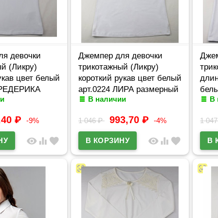
ля девочки
Джемпер для девочки
Джем
й (Ликру)
трикотажный (Ликру)
трик
укав цвет белый
короткий рукав цвет белый
длин
ФРЕДЕРИКА
арт.0224 ЛИРА размерный
белы
и
В наличии
В
ряд 32/128-
ряд 32/128-42/164
СИМ
ряд 
,40
₽
993,70
₽
-9%
1 046
₽
-4%
1 04
visibility
equalizer
favorite
visibility
equalizer
favorite