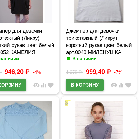
пер для девочки
Джемпер для девочки
отажный (Ликру)
трикотажный (Ликру)
ткий рукав цвет белый
короткий рукав цвет белый
.7052 КАМЕЛИЯ
арт.0043 МИЛЕНУШКА
 наличии
В наличии
ерный ряд 32/128-36-
размерный ряд 32/128-
36/140
946,20
₽
999,40
₽
₽
-4%
1 078
₽
-7%
visibility
equalizer
favorite
visibility
equalizer
favorite