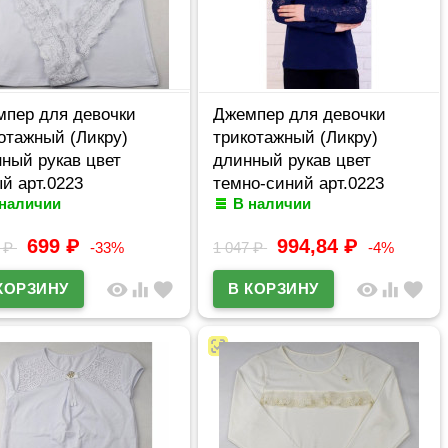
пер для девочки
Джемпер для девочки
отажный (Ликру)
трикотажный (Ликру)
ный рукав цвет
длинный рукав цвет
й арт.0223
темно-синий арт.0223
 наличии
В наличии
ФОНИЯ размерный
СИМФОНИЯ размерный
32/128-40/158
ряд 32/128-40/158
699
₽
994,84
₽
7
₽
-33%
1 047
₽
-4%
visibility
equalizer
favorite
visibility
equalizer
favorite