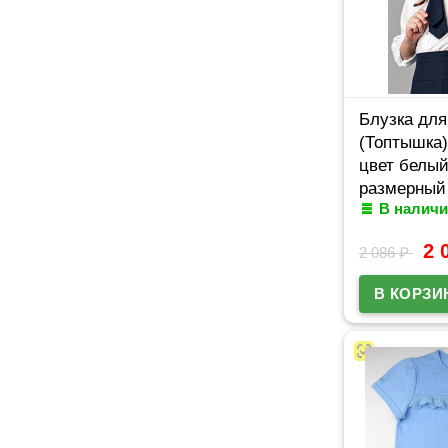
Блузка для
(Топтышка)
цвет белый
размерный 
В наличи
42/158
2 
2 086
₽