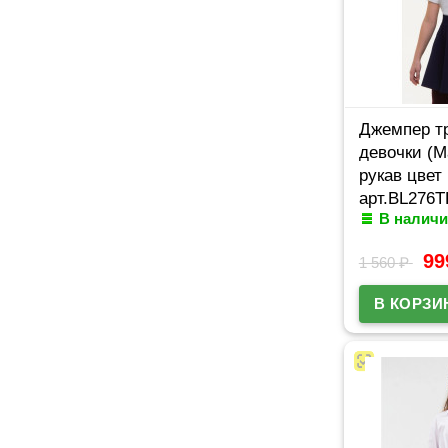
Джемпер т
девочки (Ma
рукав цвет
арт.BL276
В наличи
ряд 32/128
9
1 560
₽