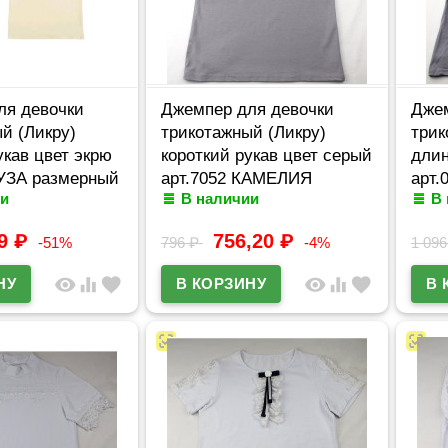
ля девочки
Джемпер для девочки
Джем
й (Ликру)
трикотажный (Ликру)
трик
кав цвет экрю
короткий рукав цвет серый
длин
МУЗА размерный
арт.7052 КАМЕЛИЯ
арт.
и
В наличии
В
-42/164
размерный ряд 32/128-
разм
36/140
42/1
99
₽
756,20
₽
-51%
796
₽
-4%
1 09
visibility
equalizer
favorite
visibility
equalizer
favorite