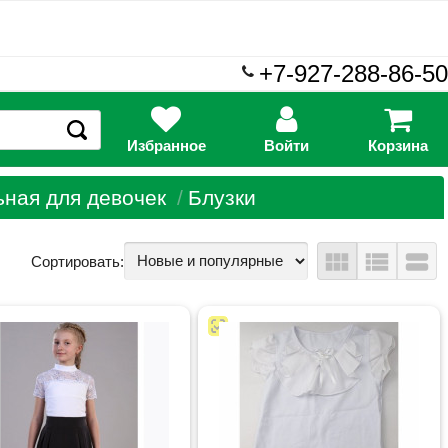
+7-927-288-86-50
Избранное
Войти
Корзина
ная для девочек
Блузки
view_module
view_list
view_stream
Сортировать: