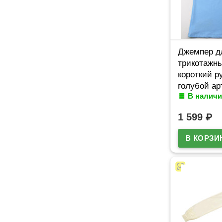
Джемпер д
трикотажны
короткий р
голубой ар
В наличи
МИРАНДА р
32/128-36/
1 599
₽