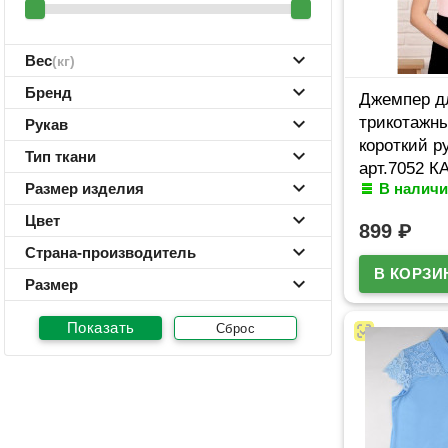
Вес
(кг)
Бренд
Джемпер д
трикотажны
Рукав
короткий р
Тип ткани
арт.7052 
Размер изделия
В наличи
размерный 
36/140
Цвет
899
₽
Страна-производитель
Размер
Сброс