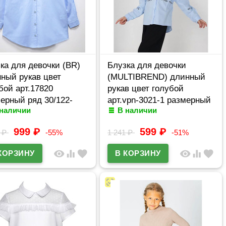
ка для девочки (BR)
Блузка для девочки
ный рукав цвет
(MULTIBREND) длинный
бой арт.17820
рукав цвет голубой
ерный ряд 30/122-
арт.vpn-3021-1 размерный
 наличии
В наличии
64
ряд 34/134-40/152
999
₽
599
₽
9
₽
-55%
1 241
₽
-51%
visibility
equalizer
favorite
visibility
equalizer
favorite