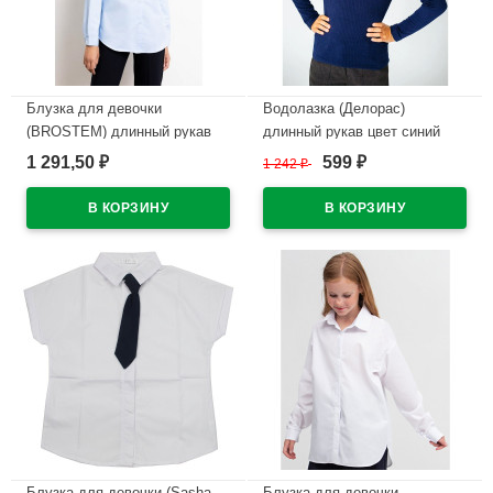
Блузка для девочки
Водолазка (Делорас)
(BROSTEM) длинный рукав
длинный рукав цвет синий
цвет голубой арт.B14-4706d
арт.Z63411 размерный ряд
1 291,50
599
₽
1 242
₽
₽
размерный ряд 34/134--46/170
34/134-44/164
В наличии
В наличии
Блузка для девочки (Sasha
Блузка для девочки