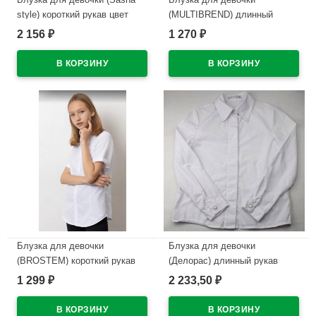
style) короткий рукав цвет
(MULTIBREND) длинный
белый арт.S3246A/001
рукав цвет белый арт.1058
2 156
1 270
₽
₽
размерный ряд 34/134-42/158
В наличии
В наличии
Блузка для девочки
Блузка для девочки
(BROSTEM) короткий рукав
(Делорас) длинный рукав
цвет белый арт.B14-4701ds
цвет белый арт.63828С
1 299
2 233,50
₽
₽
размерный ряд 34/134-44/164
В наличии