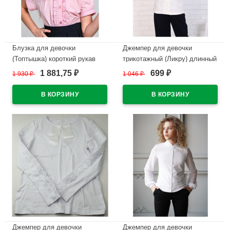
Блузка для девочки
Джемпер для девочки
(Топтышка) короткий рукав
трикотажный (Ликру) длинный
цвет розовый арт.072
рукав цвет экрю арт.0252
1 881,75
699
1 930
₽
1 046
₽
₽
₽
размерный ряд 32/128-40/152
ЕВУШКА размерный ряд
32/128-40/158
В наличии
В наличии
Джемпер для девочки
Джемпер для девочки