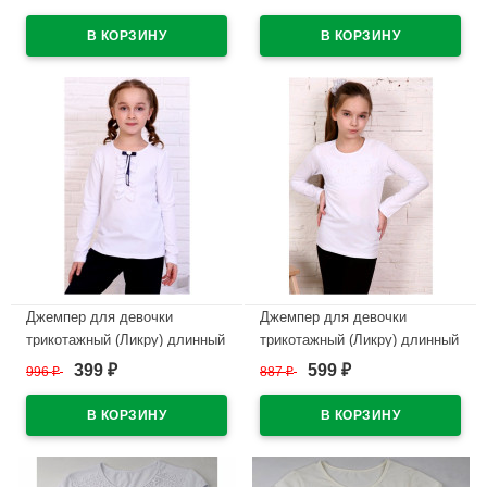
размерный ряд 32/128-42/158
размерный ряд 34/134-42/158
В наличии
В наличии
Джемпер для девочки
Джемпер для девочки
трикотажный (Ликру) длинный
трикотажный (Ликру) длинный
рукав цвет белый арт.0225
рукав цвет экрю арт.1135
399
599
996
₽
887
₽
₽
₽
ЛИРА размерный ряд 32/128-
АКСИНИЯ размерный ряд
36-140
32/128-40/158
В наличии
В наличии