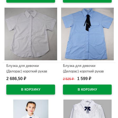
В наличии
Блузка для девочки
Блузка для девочки
(Делорас) короткий рукав
(Делорас) короткий рукав
цвет белый арт.63818СS
цвет голубой + галстук 1267
2 686,50
1 599
₽
2 525
₽
₽
размерный ряд 34/134-44/164
арт.63920CS размерный ряд
34/134-44/164
В наличии
В наличии