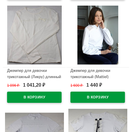
В наличии
В наличии
Джемпер для девочки
Джемпер для девочки
трикотажный (Ликру) длинный
трикотажный (Mattiel)
рукав цвет экрю арт.0217
короткий рукав цвет белый
1 041,20
1 440
1 096
₽
1 600
₽
₽
₽
Непоседа размерный ряд
арт.D054-31 размерный ряд
32/128-42/164
34/134-44/164
В наличии
В наличии