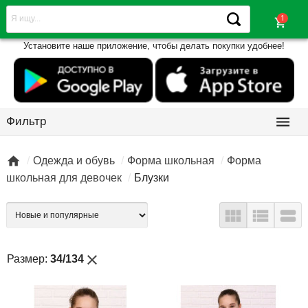
shopping_cart
Установите наше приложение, чтобы делать покупки удобнее!

Фильтр

Одежда и обувь
Форма школьная
Форма
школьная для девочек
Блузки



close
Размер:
34/134