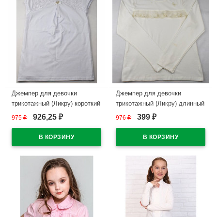
Джемпер для девочки
Джемпер для девочки
трикотажный (Ликру) короткий
трикотажный (Ликру) длинный
рукав цвет белый арт.0237
рукав цвет экрю арт.0235
926,25
399
975
₽
976
₽
₽
₽
ВИРИНЕЯ размерный ряд
КЛЕО размерный ряд 32/128-
32/128-40/158
42/164
В наличии
В наличии