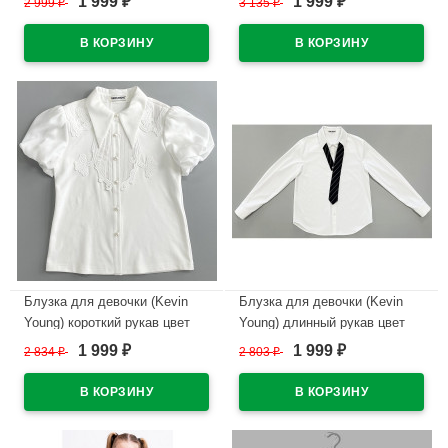
1 999
1 999
2 999
₽
3 135
₽
₽
₽
размерный ряд 34/134-44/164
размерный ряд 34/134-44/164
В наличии
В наличии
Блузка для девочки (Kevin
Блузка для девочки (Kevin
Young) короткий рукав цвет
Young) длинный рукав цвет
белый арт.R105141
белый арт.R105919
1 999
1 999
2 834
₽
2 803
₽
₽
₽
размерный ряд 30/122-38/146
размерный ряд 34/134-44/164
В наличии
В наличии