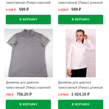
трикотажный (Ликру) короткий
трикотажный (Ликру) длинный
рукав цвет экрю арт.0100
рукав цвет экрю арт.0080
599
599
1 146
₽
1 228
₽
₽
₽
ФИОНА размерный ряд
МУЗА размерный ряд 32/128-
32/128-36/140
42/164
В наличии
В наличии
Джемпер для девочки
Джемпер для девочки
трикотажный (Ликру) короткий
трикотажный (Ликру) длинный
рукав цвет серый арт.7052
рукав цвет экрю арт.0066
756,20
1 024,10
796
₽
1 078
₽
₽
₽
КАМЕЛИЯ размерный ряд
Агата размерный ряд 32/128-
32/128-36/140
40/158