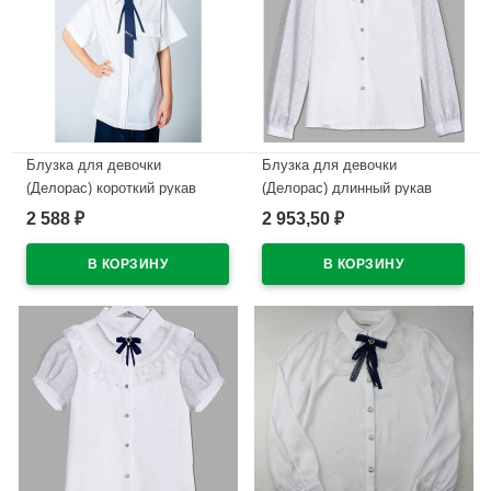
Блузка для девочки
Блузка для девочки
(Делорас) короткий рукав
(Делорас) длинный рукав
цвет белый +галстук 1267
цвет белый +галстук 1450
2 588
2 953,50
₽
₽
арт.63920CS размерный ряд
арт.64032C размерный ряд
34/134-44/164
30/122-40/152
В наличии
В наличии