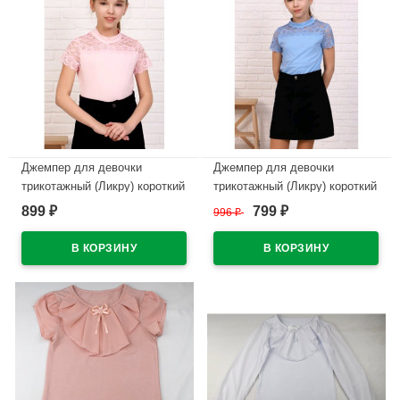
Джемпер для девочки
Джемпер для девочки
трикотажный (Ликру) короткий
трикотажный (Ликру) короткий
рукав цвет пудра арт.7052
рукав цвет голубой арт.7052
899
799
₽
996
₽
₽
КАМЕЛИЯ размерный ряд
КАМЕЛИЯ размерный ряд
32/128-36/140
32/128-36/140
В наличии
В наличии