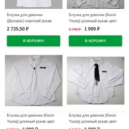
Блузка для девочки
Блузка для девочки (Kevin
(Делорас) короткий рукав
Young) длинный рукав цвет
цвет молочный + галстук
белый арт.B105768
2 735,50
1 999
₽
2 740
₽
₽
1450 арт.64032CS размерный
размерный ряд 30/122-40/152
ряд 30/122-40/152
В наличии
В наличии
Блузка для девочки (Kevin
Блузка для девочки (Kevin
Young) длинный рукав цвет
Young) длинный рукав цвет
белый арт.R105022
белый арт.R105016