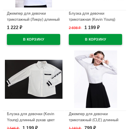
Джемпер для девочки
Блузка для девочки
трикотажный (Ликру) длинный
трикотажная (Kevin Young)
рукав цвет белый арт.0047
длинный рукав цвет белый
1 222
1 199
₽
2 698
₽
₽
АННА размерный ряд 32/128-
арт.B95065 размерный ряд
40/152
30/122-38/146
В наличии
В наличии
Блузка для девочки (Kevin
Джемпер для девочки
Young) длинный рукав цвет
трикотажный (CLE) длинный
белый арт.R95247 размерный
рукав цвет белый
1 199
799
2 546
₽
1 183
₽
₽
₽