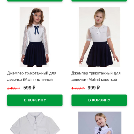
В наличии
В наличии
Джемпер трикотажный для
Джемпер трикотажный для
девочки (Malini) длинный
девочки (Malini) короткий
рукав цвет молочный
рукав цвет молочный
599
999
1 460
₽
1 700
₽
₽
₽
арт.BL214TK размерный ряд
арт.BL273TK размерный ряд
32/128-40/152
32/128-40/152
В наличии
В наличии