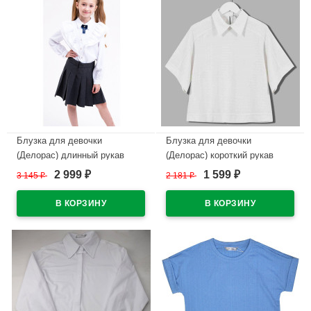
Блузка для девочки
Блузка для девочки
(Делорас) длинный рукав
(Делорас) короткий рукав
цвет белый арт.63494C
цвет белый арт.63878ZS
2 999
1 599
3 145
₽
2 181
₽
₽
₽
размерный ряд 34/134-44/164
размерный ряд 34/134-44/164
В наличии
В наличии