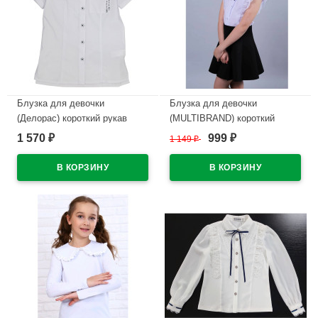
Блузка для девочки
Блузка для девочки
(Делорас) короткий рукав
(MULTIBRAND) короткий
цвет белый арт.C63389S
рукав цвет белый арт.471116
1 570
999
₽
1 149
₽
₽
размерный ряд 34/134-46/170
размерный ряд 32/128-44/164
В наличии
В наличии