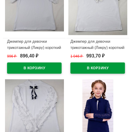
Джемпер для девочки
Джемпер для девочки
трикотажный (Ликру) короткий
трикотажный (Ликру) короткий
рукав цвет белый арт.0228
рукав цвет белый арт.0224
896,40
993,70
996
₽
1 046
₽
₽
₽
ФРЕДЕРИКА размерный ряд
ЛИРА размерный ряд 32/128-
32/128-42/164
42/164
В наличии
В наличии