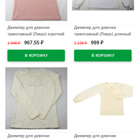
Джемпер для девочки
Джемпер для девочки
трикотажный (Ликру) короткий
трикотажный (Ликру) длинный
рукав цвет пудра арт.0043
рукав цвет белый арт.0011
967,55
999
1 046
₽
1 128
₽
₽
₽
МИЛЕНУШКА размерный ряд
МИЛЕНУШКА размерный ряд
32/128-36/140
32/128-36/140
В наличии
В наличии
Джемпер для девочки
Джемпер для девочки