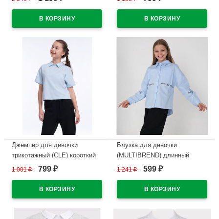
ряд 34/134-44/164
арт.736226гг размерный ряд
34/134-40/152
В наличии
В наличии
Джемпер для девочки
Блузка для девочки
трикотажный (CLE) короткий
(MULTIBREND) длинный
рукав цвет светло-голубой
рукав цвет голубой арт.vpn-
799
599
1 001
₽
1 241
₽
₽
₽
арт.736231гг_п размерный ряд
3021-1 размерный ряд 34/134-
34/134-42/158
40/152
В наличии
В наличии