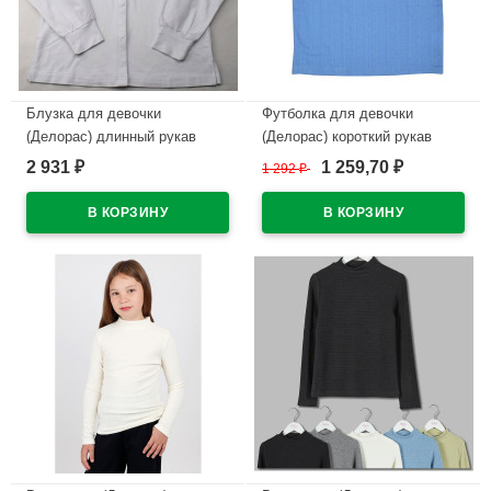
Блузка для девочки
Футболка для девочки
(Делорас) длинный рукав
(Делорас) короткий рукав
цвет белый арт.63981С
цвет голубой арт.64007ZS
2 931
1 259,70
₽
1 292
₽
₽
В наличии
В наличии