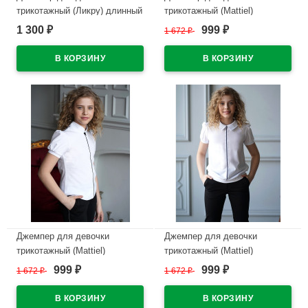
трикотажный (Ликру) длинный
трикотажный (Mattiel)
рукав цвет белый арт.0241
длинный рукав цвет белый
1 300
999
₽
1 672
₽
₽
ФРИДА размерный ряд
арт.D083-48 размерный ряд
32/128-40/158
34/128-44/164
В наличии
В наличии
Джемпер для девочки
Джемпер для девочки
трикотажный (Mattiel)
трикотажный (Mattiel)
короткий рукав цвет белый
короткий рукав цвет белый
999
999
1 672
₽
1 672
₽
₽
₽
арт.D082-31 размерный ряд
арт.D053-136 размерный ряд
34/134-44/164
34/134-44/164