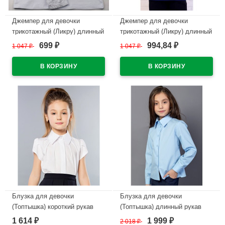
Джемпер для девочки
Джемпер для девочки
трикотажный (Ликру) длинный
трикотажный (Ликру) длинный
рукав цвет белый арт.0223
рукав цвет темно-синий
699
994,84
1 047
₽
1 047
₽
₽
₽
СИМФОНИЯ размерный ряд
арт.0223 СИМФОНИЯ
32/128-40/158
размерный ряд 32/128-40/158
В наличии
В наличии
Блузка для девочки
Блузка для девочки
(Топтышка) короткий рукав
(Топтышка) длинный рукав
цвет белый арт.5113
цвет голубой арт.5066
1 614
1 999
₽
2 018
₽
₽