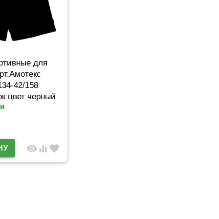
ртивные для
рт.Амотекс
134-42/158
к цвет черный
и
visibility
equalizer
favorite