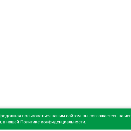
Продолжая пользоваться нашим сайтом, вы соглашаетесь на ис
ы, в нашей
Политике конфиденциальности
.
овите наше приложение, чтобы делать покупки удобнее!