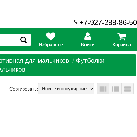
+7-927-288-86-50
Избранное
Войти
Корзина
ртивная для мальчиков
Футболки
альчиков
view_module
view_list
view_stream
Сортировать: