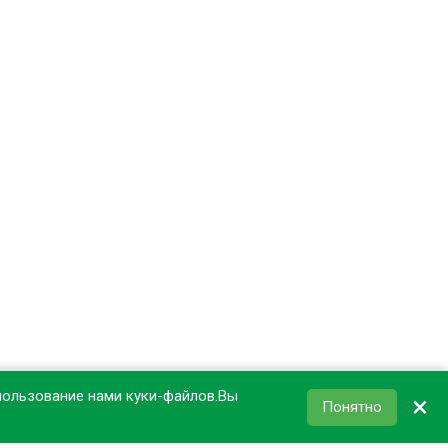
пользование нами куки-файлов.Вы
×
Понятно
КОРЗИНА
0
₽