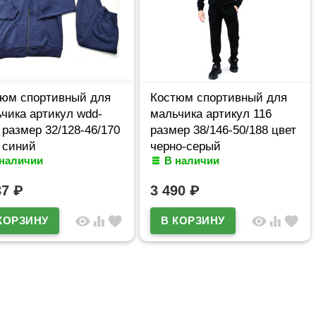
юм спортивный для
Костюм спортивный для
чика артикул wdd-
мальчика артикул 116
 размер 32/128-46/170
размер 38/146-50/188 цвет
 синий
черно-серый
 наличии
В наличии
37
₽
3 490
₽
visibility
equalizer
favorite
visibility
equalizer
favorite