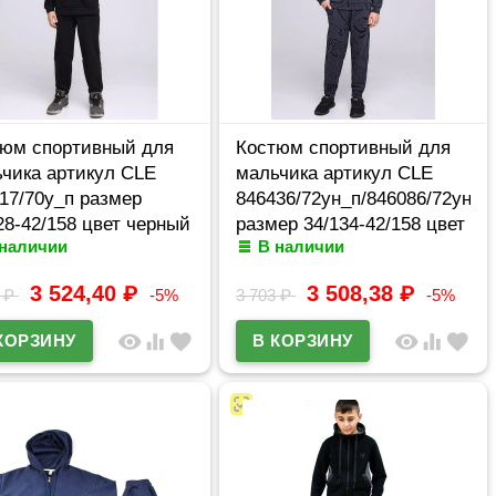
юм спортивный для
Костюм спортивный для
чика артикул CLE
мальчика артикул CLE
17/70у_п размер
846436/72ун_п/846086/72ун
28-42/158 цвет черный
размер 34/134-42/158 цвет
 наличии
В наличии
темно-серый/черный
3 524,40
₽
3 508,38
₽
0
₽
-5%
3 703
₽
-5%
visibility
equalizer
favorite
visibility
equalizer
favorite