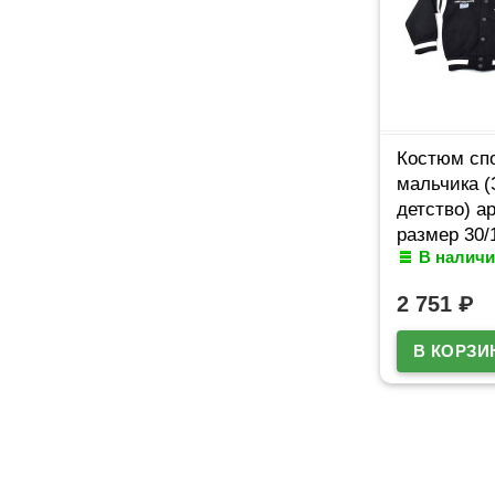
Костюм сп
мальчика (
детство) а
размер 30/
В наличи
трикотажны
2 751
₽