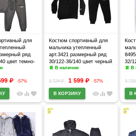
ортивный для
Костюм спортивный для
Кост
утепленный
мальчика утепленный
маль
азмерный ряд
арт.3421 размерный ряд
8495
140 цвет темно-
30/122-36/140 цвет черный
32/1
и
В наличии
В
599
₽
1 599
₽
-57%
3 724
₽
-57%
3 72
visibility
equalizer
favorite
visibility
equalizer
favorite