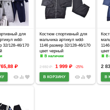
ортивный для
Костюм спортивный для
Кост
ртикул wdd-
мальчика артикул wdd-
маль
р 32/128-46/170
1146 размер 32/128-46/170
1146
й
цвет черный
цвет
и
В наличии
В
765,88
₽
1 999
₽
2 8
2 692
₽
-25%
visibility
equalizer
favorite
visibility
equalizer
favorite