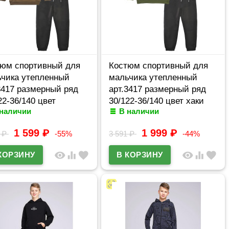
юм спортивный для
Костюм спортивный для
чика утепленный
мальчика утепленный
3417 размерный ряд
арт.3417 размерный ряд
22-36/140 цвет
30/122-36/140 цвет хаки
 наличии
В наличии
евый
1 599
₽
1 999
₽
1
₽
-55%
3 591
₽
-44%
visibility
equalizer
favorite
visibility
equalizer
favorite