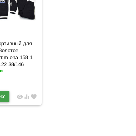
ортивный для
Золотое
рт.m-eha-158-1
122-38/146
и
й цвет черный
visibility
equalizer
favorite