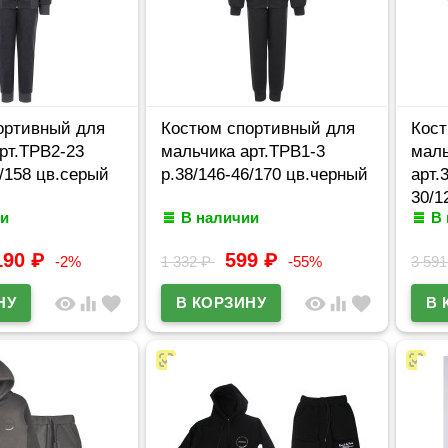
ортивный для
Костюм спортивный для
Кост
рт.ТРВ2-23
мальчика арт.ТРВ1-3
маль
2/158 цв.серый
р.38/146-46/170 цв.черный
арт.
30/1
и
В наличии
В
беж
190
₽
599
₽
-2%
1 332
₽
-55%
3 59
visibility
equalizer
favorite
visibility
equalizer
favorite