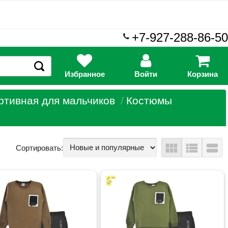
+7-927-288-86-50
Избранное
Войти
Корзина
ртивная для мальчиков
Костюмы
view_module
view_list
view_stream
Сортировать: