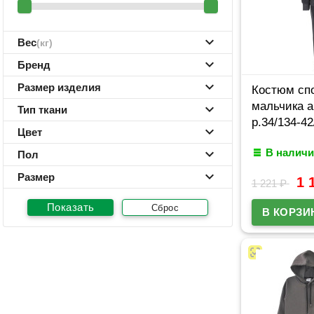
Вес
(кг)
Бренд
Размер изделия
Костюм сп
мальчика а
Тип ткани
р.34/134-4
Цвет
В наличи
Пол
Размер
1 
1 221
₽
Сброс