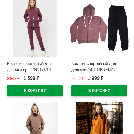
Костюм спортивный для
Костюм спортивный для
девочки арт.1780/1780.1
девочки (MULTIBREND)
размер 32/128-46/170
арт.19520B-141 размер
1 599
1 999
3 808
₽
2 660
₽
₽
₽
трикотажный цвет брусника
40/152-48/176 трикотажный
цвет фиолетовый
В наличии
В наличии