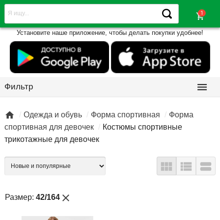
shopping_cart
Установите наше приложение, чтобы делать покупки удобнее!

Фильтр

Одежда и обувь
Форма спортивная
Форма
спортивная для девочек
Костюмы спортивные
трикотажные для девочек



close
Размер:
42/164