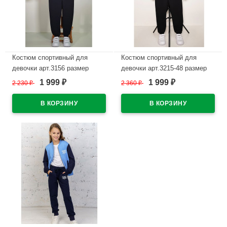
Костюм спортивный для
Костюм спортивный для
девочки арт.3156 размер
девочки арт.3215-48 размер
30/122-36/140 трикотажный
30/122-36/140 трикотажный
1 999
1 999
2 230
₽
2 360
₽
₽
₽
цвет серо-розовый/темно-
цвет голубой/черный
синий
В наличии
В наличии