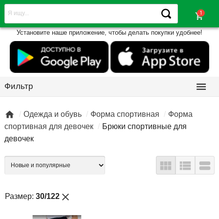
shopping_cart
Установите наше приложение, чтобы делать покупки удобнее!

Фильтр

Одежда и обувь
Форма спортивная
Форма
спортивная для девочек
Брюки спортивные для
девочек



close
Размер:
30/122