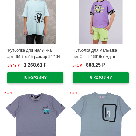
Футболка для мальчика
Футболка для мальчика
арт.DMB 7545 размер 34/134-
арт.CLE 846616/79кд_п
44/164 цвет минт
размер 34/134-42/158 цвет
1 268,61
888,25
1 343
₽
941
₽
₽
₽
лавандовый
В наличии
В наличии
2 + 1
2 + 1