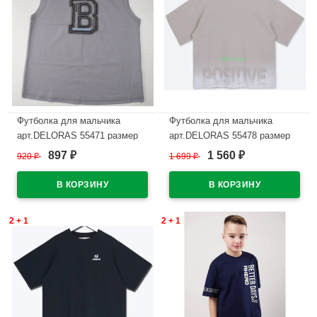
Футболка для мальчика
Футболка для мальчика
арт.DELORAS 55471 размер
арт.DELORAS 55478 размер
34/134-42/158 цвет серый
34/134-42/158 цвет серо-
897
1 560
920
₽
1 699
₽
₽
₽
бежевый
В наличии
В наличии
2 + 1
2 + 1