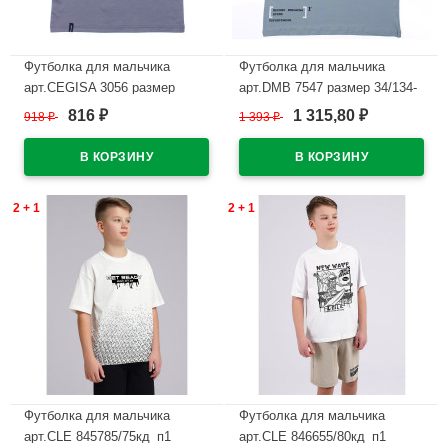
Футболка для мальчика
Футболка для мальчика
арт.CEGISA 3056 размер
арт.DMB 7547 размер 34/134-
30/116-34/134 цвет серый
44/164 цвет серо-голубой
816
1 315,80
918
₽
1 393
₽
₽
₽
В наличии
В наличии
2 + 1
2 + 1
Футболка для мальчика
Футболка для мальчика
арт.CLE 845785/75кд_п1
арт.CLE 846655/80кд_п1