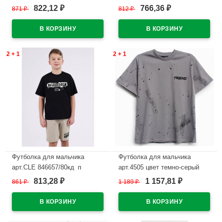
размер 34/134-42/158 цвет
размер 34/134-42/158 цвет
822,12
766,36
871
₽
812
₽
₽
₽
молочный
белый
В наличии
В наличии
2 + 1
2 + 1
Футболка для мальчика
Футболка для мальчика
арт.CLE 846657/80кд_п
арт.4505 цвет темно-серый
размер 34/134-42/158 цвет
813,28
1 157,81
861
₽
1 189
₽
₽
₽
В наличии
черный
В наличии