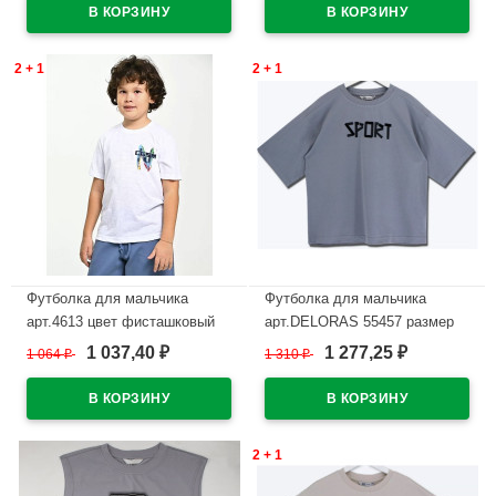
2 + 1
2 + 1
Футболка для мальчика
Футболка для мальчика
арт.4613 цвет фисташковый
арт.DELORAS 55457 размер
34/134-42/158 цвет серый
1 037,40
1 277,25
1 064
₽
1 310
₽
₽
₽
В наличии
В наличии
2 + 1