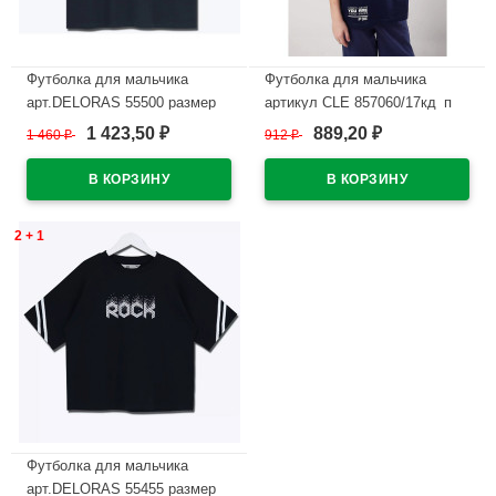
Футболка для мальчика
Футболка для мальчика
арт.DELORAS 55500 размер
артикул CLE 857060/17кд_п
34/134-44/164 цвет черный
рзамерный ряд 34/134-42/158
1 423,50
889,20
1 460
₽
912
₽
₽
₽
цвет темно-синий
В наличии
В наличии
2 + 1
Футболка для мальчика
арт.DELORAS 55455 размер