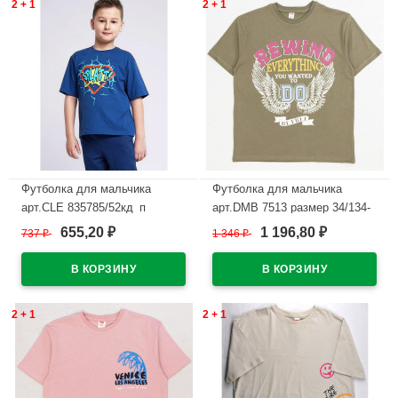
2 + 1
2 + 1
Футболка для мальчика
Футболка для мальчика
арт.CLE 835785/52кд_п
арт.DMB 7513 размер 34/134-
размер 34/134-42/158 цвет
44/164 цвет хаки
655,20
1 196,80
737
₽
1 346
₽
₽
₽
джинсовый
В наличии
В наличии
2 + 1
2 + 1