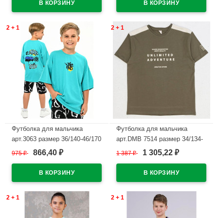
2 + 1
2 + 1
Футболка для мальчика
Футболка для мальчика
арт.3063 размер 36/140-46/170
арт.DMB 7514 размер 34/134-
цвет изумруд
44/164 цвет хаки
866,40
1 305,22
975
₽
1 387
₽
₽
₽
В наличии
В наличии
2 + 1
2 + 1