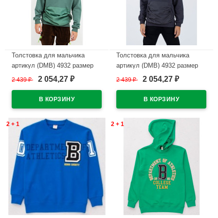
Толстовка для мальчика
Толстовка для мальчика
артикул (DMB) 4932 размер
артикул (DMB) 4932 размер
32/128-44/164 цвет зеленый
32/128-44/164 цвет темно-
2 054,27
2 054,27
2 439
₽
2 439
₽
₽
₽
серый
В наличии
В наличии
2 + 1
2 + 1