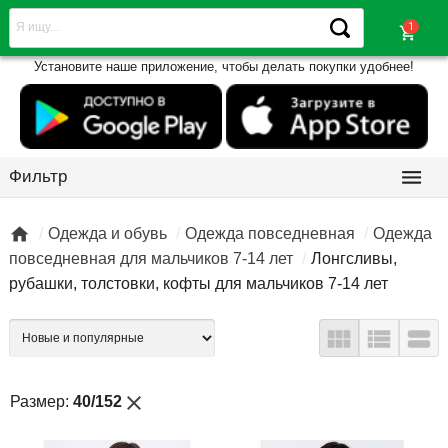
shopping_cart
Установите наше приложение, чтобы делать покупки удобнее!

Фильтр

Одежда и обувь
Одежда повседневная
Одежда
повседневная для мальчиков 7-14 лет
Лонгсливы,
рубашки, толстовки, кофты для мальчиков 7-14 лет



close
Размер:
40/152