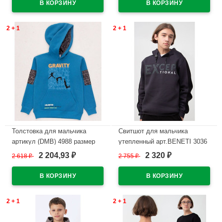
2 + 1
2 + 1
Толстовка для мальчика
Свитшот для мальчика
артикул (DMB) 4988 размер
утепленный арт.BENETI 3036
34/134-44/164 цвет индиго
размер 36/140-44/164 цвет
2 204,93
2 320
2 618
₽
2 755
₽
₽
₽
синий
В наличии
В наличии
2 + 1
2 + 1