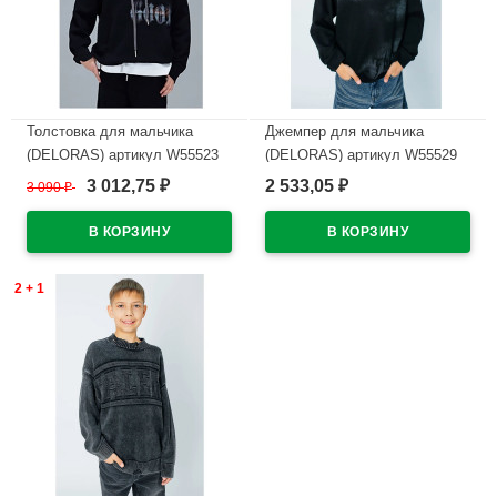
Толстовка для мальчика
Джемпер для мальчика
(DELORAS) артикул W55523
(DELORAS) артикул W55529
размер 34/134-44/164 цвет
размер 34/134-44/164 цвет
3 012,75
2 533,05
3 090
₽
₽
₽
черный
черный
В наличии
В наличии
2 + 1