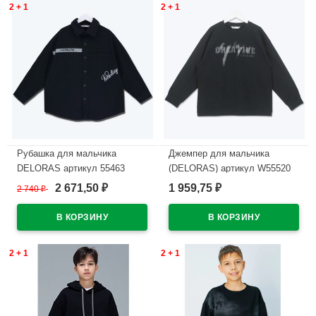
2 + 1
2 + 1
Рубашка для мальчика
Джемпер для мальчика
DELORAS артикул 55463
(DELORAS) артикул W55520
размер 34/134-44/164 цвет
размер 34/134-44/164 цвет
2 671,50
1 959,75
2 740
₽
₽
₽
черный
черный
В наличии
В наличии
2 + 1
2 + 1