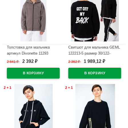
Толстовка для мальчика
Свитшот для мальчика GEML
артикул Divonette 11293
122213-5 размер 30/122-
размер 36/140-42/158 цвет
44/164 цвет черный
2 392
1 989,12
2 841
₽
2 362
₽
₽
₽
Тауп
В наличии
В наличии
2 + 1
2 + 1