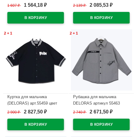
размерный ряд 36/140-40/152
размер 32/128-42/158 цвет
1 564,18
2 085,53
1 607
₽
2 139
₽
₽
₽
цвет бежевый
черный
В наличии
В наличии
2 + 1
2 + 1
Куртка для мальчика
Рубашка для мальчика
(DELORAS) арт.55459 цвет
DELORAS артикул 55463
черный
размер 34/134-44/164 цвет
2 827,50
2 671,50
2 900
₽
2 740
₽
₽
₽
серый
В наличии
В наличии