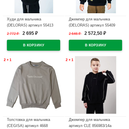
Худи для мальчика
Джемпер для мальчика
(DELORAS) артикул 55413
(DELORAS) артикул 55409
размер 34/134-44/164 цвет
размер 34/134-44/164 цвет
2 695
2 572,50
2 772
₽
2 646
₽
₽
₽
черный
черный
В наличии
В наличии
2 + 1
2 + 1
Толстовка для мальчика
Джемпер для мальчика
(CEGISA) артикул 4668
артикул CLE 856983/14а