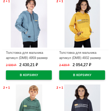
2 + 1
2 + 1
Толстовка для мальчика
Толстовка для мальчика
артикул (DMB) 4959 размер
артикул (DMB) 4932 размер
34/134-44/164 цвет голубой
32/128-44/164 цвет желтый
2 430,21
2 054,27
2 599
₽
2 439
₽
₽
₽
В наличии
В наличии
2 + 1
2 + 1