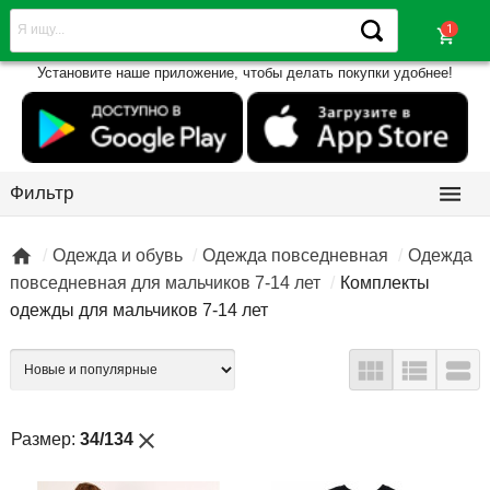
shopping_cart
Установите наше приложение, чтобы делать покупки удобнее!

Фильтр

Одежда и обувь
Одежда повседневная
Одежда
повседневная для мальчиков 7-14 лет
Комплекты
одежды для мальчиков 7-14 лет



close
Размер:
34/134