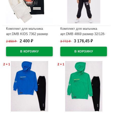
Комплект для мальчика
Комплект для мальчика
арт.DMB KIDS 7362 размер
арт.DMB 4869 размер 32/128-
34/134-44/164
44/164 (джемпер+брюки) цвет
2 400
3 176,45
2 850
₽
3 772
₽
₽
₽
(футболка+брюки) цвет
темно-серый
черный/бежевый
В наличии
В наличии
2 + 1
2 + 1