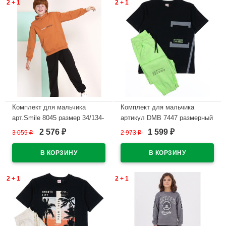
2 + 1
2 + 1
Комплект для мальчика
Комплект для мальчика
арт.Smile 8045 размер 34/134-
артикул DMB 7447 размерный
40/152 (толстовка+брюки)
ряд 34/134-44/164
2 576
1 599
3 059
₽
2 973
₽
₽
₽
цвет терракот
(футболка+брюки) цвет
фисташковый
В наличии
В наличии
2 + 1
2 + 1