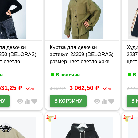
ля девочки
Куртка для девочки
Худи
2350 (DELORAS)
артикул 22369 (DELORAS)
2237
т светло-
размер цвет светло-хаки
цвет
и
В наличии
В
531,25
₽
3 062,50
₽
-2%
3 150
₽
-2%
2 47
visibility
equalizer
favorite
visibility
equalizer
favorite
2 + 1
2 + 1