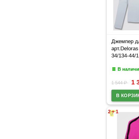
Джемпер д
арт.Delora
34/134-44/
В наличи
1 
1 544
₽
2 + 1