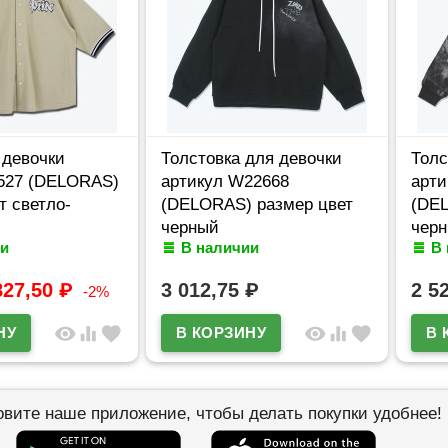
 девочки
Толстовка для девочки
Толс
2527 (DELORAS)
артикул W22668
арти
т светло-
(DELORAS) размер цвет
(DEL
черный
чер
и
В наличии
В
827,50
₽
3 012,75
₽
2 5
-2%
visibility
equalizer
favorite
visibility
equalizer
favorite
овите наше приложение, чтобы делать покупки удобнее!