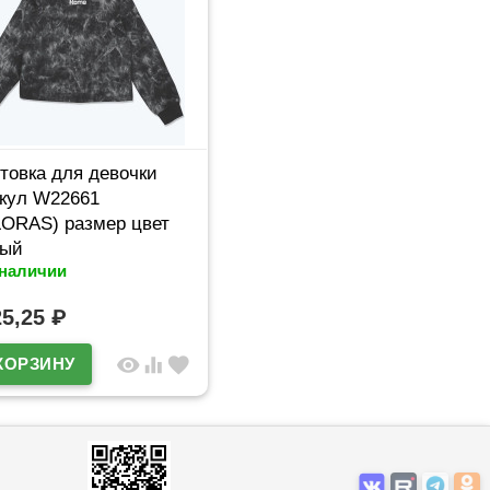
товка для девочки
кул W22661
ORAS) размер цвет
ный
 наличии
25,25
₽
visibility
equalizer
favorite