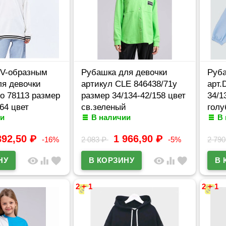
 V-образным
Рубашка для девочки
Руба
ля девочки
артикул CLE 846438/71у
арт.
to 78113 размер
размер 34/134-42/158 цвет
34/1
64 цвет
св.зеленый
голу
и
В наличии
В
392,50
₽
1 966,90
₽
-16%
2 083
₽
-5%
2 79
visibility
equalizer
favorite
visibility
equalizer
favorite
2 + 1
2 + 1