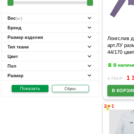
Вес
(кг)
Бренд
Размер изделия
Лонгслив д
арт.ЛУ раз
Тип ткани
44/170 цве
Цвет
В наличи
Пол
Размер
1 
1 710
₽
Сброс
2 + 1