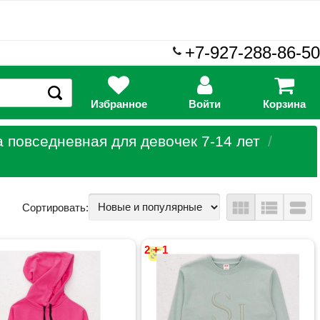
+7-927-288-86-50
Избранное
Войти
Корзина
 повседневная для девочек 7-14 лет
view_module
view_list
view_stream
Сортировать:
2 + 1