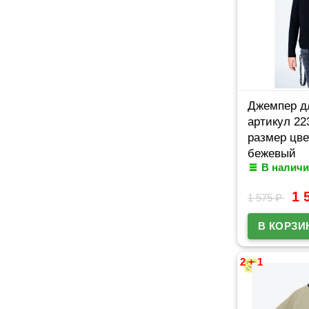
Джемпер д
артикул 2
размер цве
бежевый
В наличи
1 
1 575
₽
2 + 1