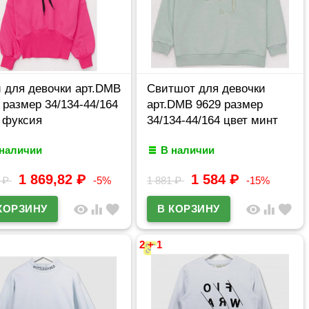
 для девочки арт.DMB
Свитшот для девочки
 размер 34/134-44/164
арт.DMB 9629 размер
 фуксия
34/134-44/164 цвет минт
 наличии
В наличии
1 869,82
₽
1 584
₽
9
₽
-5%
1 881
₽
-15%
visibility
equalizer
favorite
visibility
equalizer
favorite
2 + 1