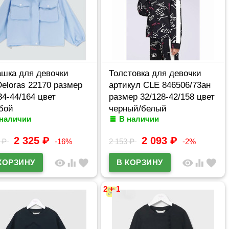
шка для девочки
Толстовка для девочки
Deloras 22170 размер
артикул CLE 846506/73ан
34-44/164 цвет
размер 32/128-42/158 цвет
бой
черный/белый
 наличии
В наличии
2 325
₽
2 093
₽
0
₽
-16%
2 153
₽
-2%
visibility
equalizer
favorite
visibility
equalizer
favorite
2 + 1