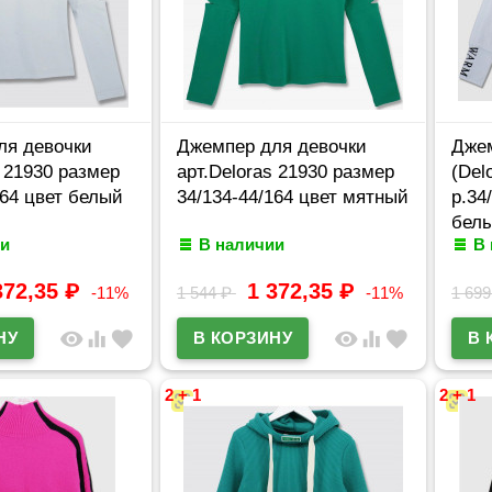
ля девочки
Джемпер для девочки
Джем
s 21930 размер
арт.Deloras 21930 размер
(Del
164 цвет белый
34/134-44/164 цвет мятный
р.34
бел
и
В наличии
В
372,35
₽
1 372,35
₽
-11%
1 544
₽
-11%
1 69
visibility
equalizer
favorite
visibility
equalizer
favorite
2 + 1
2 + 1