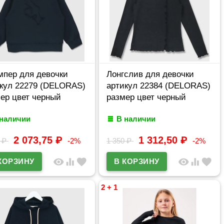
пер для девочки
Лонгслив для девочки
кул 22279 (DELORAS)
артикул 22384 (DELORAS)
ер цвет черный
размер цвет черный
 наличии
В наличии
2 073,75
₽
1 312,50
₽
3
₽
-2%
1 350
₽
-2%
visibility
equalizer
favorite
visibility
equalizer
favorite
2 + 1