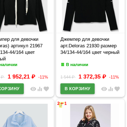
пер для девочки
Джемпер для девочки
oras) артикул 21967
арт.Deloras 21930 размер
/134-44/164 цвет
34/134-44/164 цвет черный
ный
 наличии
В наличии
1 952,21
₽
1 372,35
₽
9
₽
-11%
1 544
₽
-11%
visibility
equalizer
favorite
visibility
equalizer
favorite
2 + 1