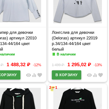
пер для девочки
Лонгслив для девочки
oras) артикул 22010
(Deloras) артикул 22019
/134-44/164 цвет
р.34/134-44/164 цвет
ый
белый
 наличии
В наличии
1 488,32
₽
1 295,02
₽
9
₽
-12%
1 499
₽
-13%
visibility
equalizer
favorite
visibility
equalizer
favorite
2 + 1