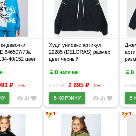
ля девочки
Худи унисекс артикул
Джем
E 846507/73а
22285 (DELORAS) размер
арти
134-40/152 цвет
цвет черный
разм
и
В наличии
В
093
₽
2 695
₽
-2%
2 772
₽
-2%
2 13
visibility
equalizer
favorite
visibility
equalizer
favorite
2 + 1
2 + 1