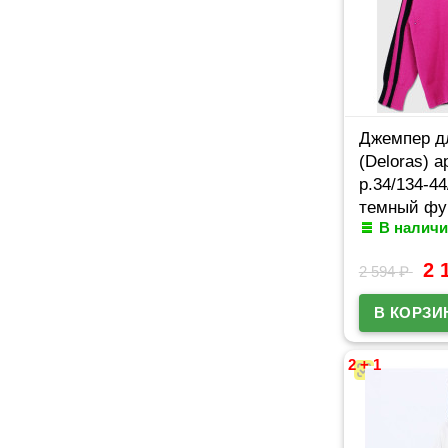
Джемпер д
(Deloras) 
р.34/134-44
темный фу
В наличи
2 
2 594
₽
2 + 1