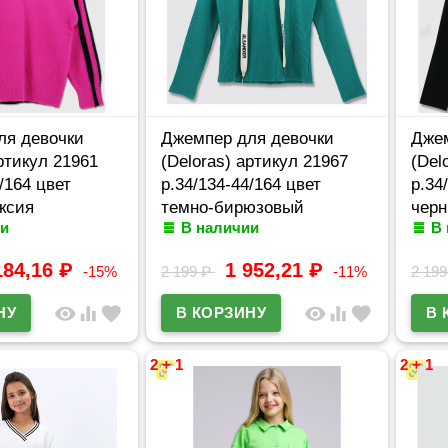
ля девочки
Джемпер для девочки
Джем
артикул 21961
(Deloras) артикул 21967
(Del
/164 цвет
р.34/134-44/164 цвет
р.34
ксия
темно-бирюзовый
чер
и
В наличии
В
184,16
₽
1 952,21
₽
-15%
2 199
₽
-11%
2 19
visibility
equalizer
favorite
visibility
equalizer
favorite
2 + 1
2 + 1