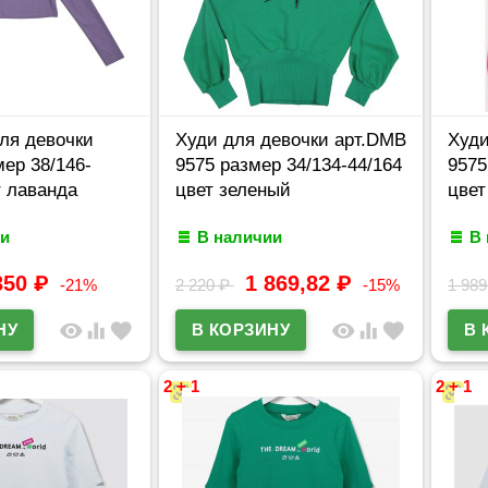
ля девочки
Худи для девочки арт.DMB
Худи
мер 38/146-
9575 размер 34/134-44/164
9575
т лаванда
цвет зеленый
цвет
и
В наличии
В
350
₽
1 869,82
₽
-21%
2 220
₽
-15%
1 98
visibility
equalizer
favorite
visibility
equalizer
favorite
2 + 1
2 + 1