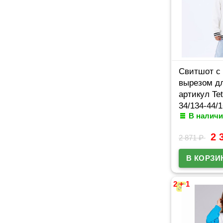
Свитшот с
вырезом д
артикул Te
34/134-44/1
В наличи
кремовый
2 
2 871
₽
2 + 1