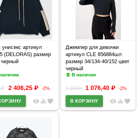
 унисекс артикул
Джемпер для девочки
5 (DELORAS) размер
артикул CLE 856884шл
 черный
размер 34/134-40/152 цвет
черный
 наличии
В наличии
2 406,25
₽
1 076,40
₽
5
₽
-2%
1 104
₽
-2%
visibility
equalizer
favorite
visibility
equalizer
favorite