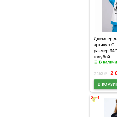
Джемпер д
артикул CL
размер 34/
голубой
В наличи
2 
2 153
₽
2 + 1