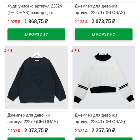
Худи унисекс артикул 22324
Джемпер для девочки
(DELORAS) размер цвет
артикул 22279 (DELORAS)
черный
размер цвет светло-бежевый
1 968,75
2 073,75
2 025
₽
2 133
₽
₽
₽
В наличии
В наличии
2 + 1
2 + 1
Джемпер для девочки
Джемпер для девочки
артикул 22279 (DELORAS)
артикул 22340 (DELORAS)
размер цвет черный
размер цвет молочный
2 073,75
2 257,50
2 133
₽
2 322
₽
₽
₽
В наличии
В наличии