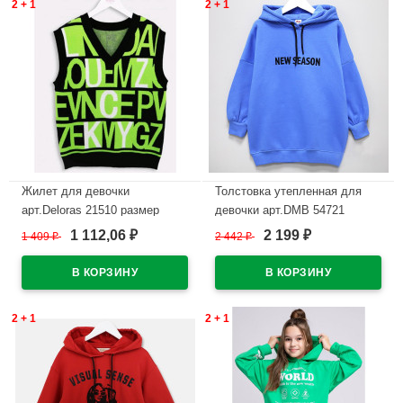
2 + 1
2 + 1
Жилет для девочки
Толстовка утепленная для
арт.Deloras 21510 размер
девочки арт.DMB 54721
34/134-44/164 цвет зеленый
размер 32/128-44/164
1 112,06
2 199
1 409
₽
2 442
₽
₽
₽
трикотажный цвет синий
В наличии
В наличии
2 + 1
2 + 1