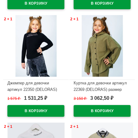
2 + 1
2 + 1
Джемпер для девочки
Куртка для девочки артикул
артикул 22350 (DELORAS)
22369 (DELORAS) размер
размер цвет светло-бежевый
цвет светло-хаки
1 531,25
3 062,50
1 575
₽
3 150
₽
₽
₽
В наличии
В наличии
2 + 1
2 + 1