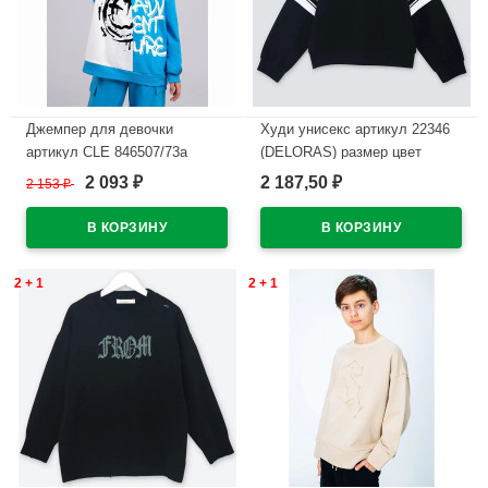
Джемпер для девочки
Худи унисекс артикул 22346
артикул CLE 846507/73а
(DELORAS) размер цвет
размер 34/134-40/152 цвет
черный
2 093
2 187,50
2 153
₽
₽
₽
голубой
В наличии
В наличии
2 + 1
2 + 1