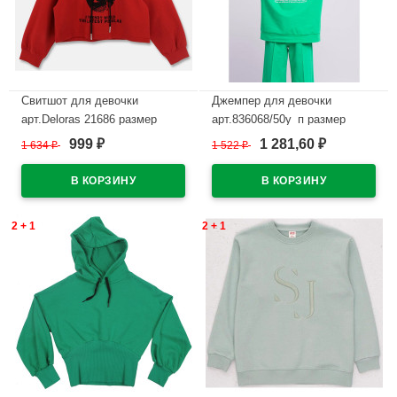
Свитшот для девочки
Джемпер для девочки
арт.Deloras 21686 размер
арт.836068/50у_п размер
34/134-44/164 цвет красный
34/134-42/158 цвет зеленый
999
1 281,60
1 634
₽
1 522
₽
₽
₽
В наличии
В наличии
2 + 1
2 + 1