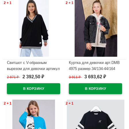
2 + 1
2 + 1
Свитшот с V-образным
Куртка для девочки арт.DMB
вырезом для девочки артикул
4975 размер 34/134-44/164
Teto 78113 размер 34/134-
цвет темно-серый
2 392,50
3 693,62
2 871
₽
3 911
₽
₽
₽
44/164 цвет черный
В наличии
В наличии
2 + 1
2 + 1