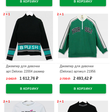
2 + 1
2 + 1
Джемпер для девочки
Джемпер для девочки
арт.Deloras 22004 размер
(Deloras) артикул 21956
34/134-44/164 цвет черный
р.34/134-44/164 цвет зеленый
1 612,76
2 493,42
2 043
₽
2 799
₽
₽
₽
В наличии
В наличии
2 + 1
2 + 1