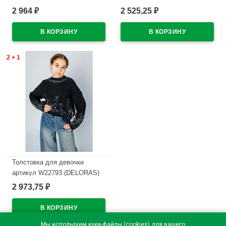
размер цвет черный
размер цвет черный
2 964
2 525,25
₽
₽
В наличии
В наличии
2 + 1
Толстовка для девочки
артикул W22793 (DELORAS)
размер цвет черный
2 973,75
₽
В наличии
Мы используем куки-файлы (cookies) для вашего