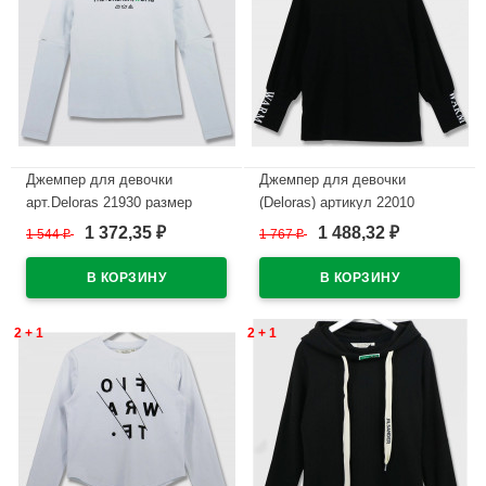
Джемпер для девочки
Джемпер для девочки
арт.Deloras 21930 размер
(Deloras) артикул 22010
34/134-44/164 цвет белый
р.34/134-44/164 цвет черный
1 372,35
1 488,32
1 544
₽
1 767
₽
₽
₽
В наличии
В наличии
2 + 1
2 + 1