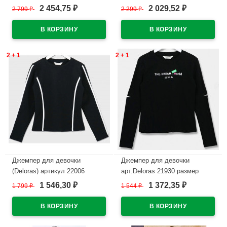
р.34/134-44/164 цвет
р.34/134-44/164 цвет темный
2 454,75
2 029,52
2 799
₽
2 299
₽
₽
₽
молочный
молочный
В наличии
В наличии
2 + 1
2 + 1
Джемпер для девочки
Джемпер для девочки
(Deloras) артикул 22006
арт.Deloras 21930 размер
р.34/134-44/164 цвет черный
34/134-44/164 цвет черный
1 546,30
1 372,35
1 799
₽
1 544
₽
₽
₽
В наличии
В наличии