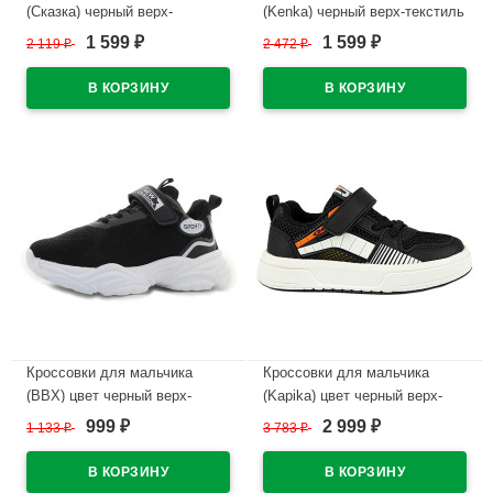
(Сказка) черный верх-
(Kenka) черный верх-текстиль
искуственная кожа
подкладка-текстиль артикул
1 599
1 599
2 119
₽
2 472
₽
₽
₽
подкладка-текстиль артикул
IML_3009_blackk
R070874876BK
В наличии
В наличии
Кроссовки для мальчика
Кроссовки для мальчика
(BBX) цвет черный верх-
(Kapika) цвет черный верх-
искусственные материалы
текстиль/искусственная кожа
999
2 999
1 133
₽
3 783
₽
₽
₽
подкладка-текстиль артикул
подкладка-текстиль/
RC175_A085
натуральная кожа размерный
ряд 31-35 артикул 731141н-1