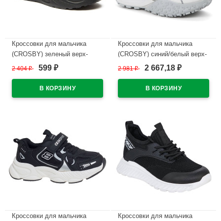
Кроссовки для мальчика
Кроссовки для мальчика
(CROSBY) зеленый верх-
(CROSBY) синий/белый верх-
искуственная кожа/текстиль
искуственная кожа+сетка
599
2 667,18
2 404
₽
2 981
₽
₽
₽
подкладка-текстиль артикул
подкладка-текстиль артикул
238042/08-03
247320/01-02
В наличии
В наличии
Кроссовки для мальчика
Кроссовки для мальчика