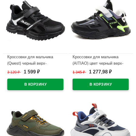
Кроссовки для мальчика
Кроссовки для мальчика
(Qwest) черный верх-
(AITIAO) цвет черный верх-
искусственная кожа/текстиль
искусственная кожа +
1 599
1 277,98
3 120
₽
1 345
₽
₽
₽
подкладка-текстиль
текстиль подкладка-текстиль
размерный ряд 31-36 артикул
размерный ряд 31-36 артикул
221K-F1-2971
RC1190_B218-2
В наличии
В наличии