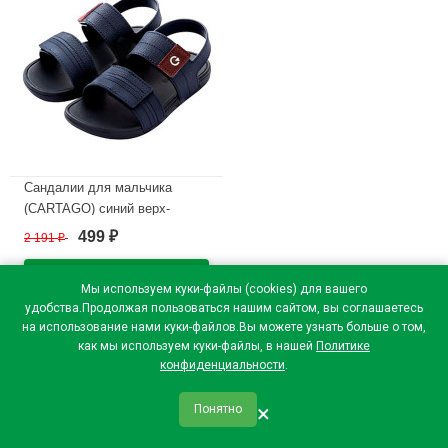
Сандалии для мальчика
(CARTAGO) синий верх-
искусственная кожа
499
2 191
₽
₽
подкладка- без подклада
размерный ряд 30-38 арт.
Мы используем куки-файлы (cookies) для вашего
RR1510_11607-25247
удобства.Продолжая пользоваться нашим сайтом, вы соглашаетесь
на использование нами куки-файлов.Вы можете узнать больше о том,
В наличии
как мы используем куки-файлы, в нашей
Политике
конфиденциальности
.
×
Понятно
qr_code
home
favorite
verified
person
Главная
Закладки
Мои купоны
Профиль