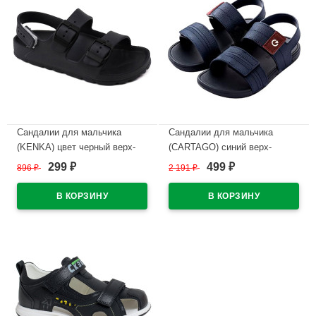
Сандалии для мальчика
Сандалии для мальчика
(KENKA) цвет черный верх-
(CARTAGO) синий верх-
эва подкладка-эва размерный
искусственная кожа
299
499
896
₽
2 191
₽
₽
₽
ряд 31-36 арт.OIA_9034-
подкладка- без подклада
2_black
размерный ряд 30-38 арт.
RR1510_11607-25247
В наличии
В наличии