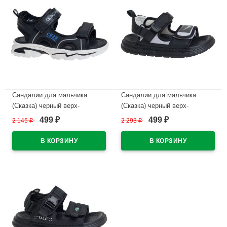
Сандалии для мальчика
Сандалии для мальчика
(Сказка) черный верх-
(Сказка) черный верх-
искусственная кожа
текстиль подкладка-
499
499
2 145
₽
2 293
₽
₽
₽
подкладка-натуральная кожа
натуральная кожа размерный
размерный ряд 32-37
ряд 32-37 арт.R100981721BK
арт.R101771521BK
В наличии
В наличии