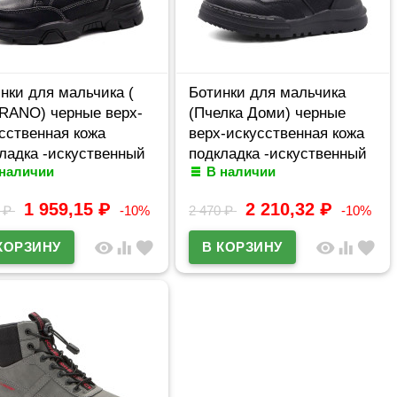
нки для мальчика (
Ботинки для мальчика
RANO) черные верх-
(Пчелка Доми) черные
сственная кожа
верх-искусственная кожа
ладка -искуственный
подкладка -искуственный
 наличии
В наличии
артикул amj-B0053
мех артикул tyg-F371-1A
1 959,15
₽
2 210,32
₽
0
₽
-10%
2 470
₽
-10%
visibility
equalizer
favorite
visibility
equalizer
favorite