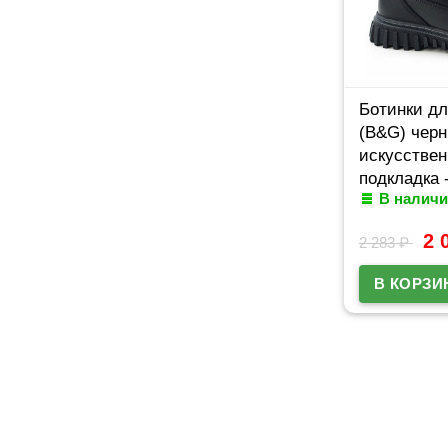
Ботинки дл
(B&G) черн
искусствен
подкладка 
В наличи
мех артику
11A
2 
2 283
₽