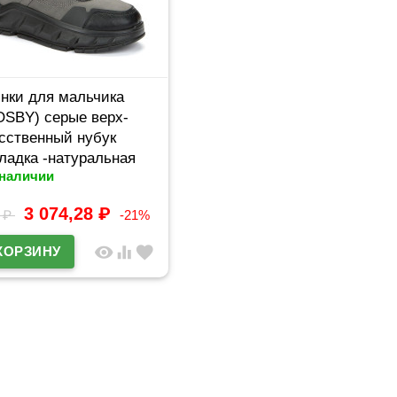
нки для мальчика
SBY) серые верх-
сственный нубук
ладка -натуральная
 наличии
ть артикул
65/05-06
3 074,28
₽
4
₽
-21%
visibility
equalizer
favorite