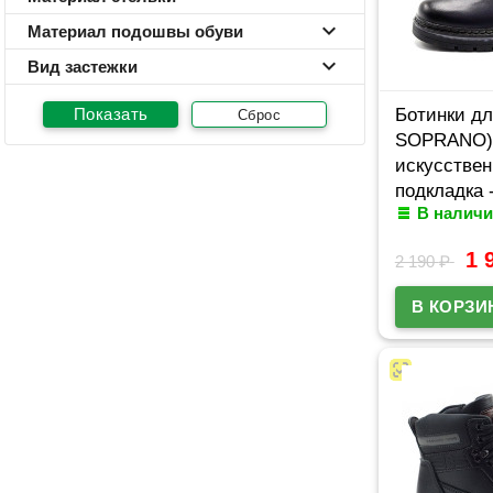
Материал подошвы обуви
Вид застежки
Ботинки дл
Сброс
SOPRANO) 
искусствен
подкладка 
В наличи
мех артику
1 
2 190
₽