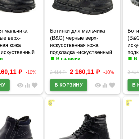
я мальчика
Ботинки для мальчика
Боти
ые верх-
(B&G) черные верх-
(B&G
ная кожа
искусственная кожа
иску
-искуственный
подкладка -искуственный
подк
и
В наличии
В
л m-bg-5332-3A
мех артикул m-bg-5332-7A
мех 
160,11
₽
2 160,11
₽
-10%
2 414
₽
-10%
2 41
visibility
equalizer
favorite
visibility
equalizer
favorite