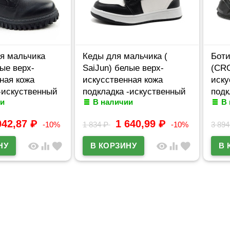
я мальчика
Кеды для мальчика (
Боти
ые верх-
SaiJun) белые верх-
(CRO
ная кожа
искусственная кожа
иску
-искуственный
подкладка -искуственный
подк
и
В наличии
В
л m-bg-F370-
мех артикул czz-C6566-1
шерс
2381
042,87
₽
1 640,99
₽
-10%
1 834
₽
-10%
3 89
visibility
equalizer
favorite
visibility
equalizer
favorite