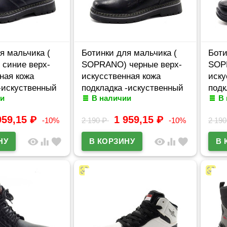
я мальчика (
Ботинки для мальчика (
Боти
синие верх-
SOPRANO) черные верх-
SOP
ная кожа
искусственная кожа
иску
-искуственный
подкладка -искуственный
подк
и
В наличии
В
л amj-B2175-1
мех артикул amj-B2185
мех 
959,15
₽
1 959,15
₽
-10%
2 190
₽
-10%
2 19
visibility
equalizer
favorite
visibility
equalizer
favorite