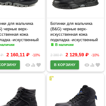
нки для мальчика
Ботинки для мальчика
) черные верх-
(B&G) черные верх-
сственная кожа
искусственная кожа
ладка -искуственный
подкладка -искуственный
 наличии
В наличии
артикул m-bg-5356-3A
мех артикул RC51_5332-
8A
2 160,11
₽
2 129,59
₽
4
₽
-10%
2 380
₽
-10%
visibility
equalizer
favorite
visibility
equalizer
favorite