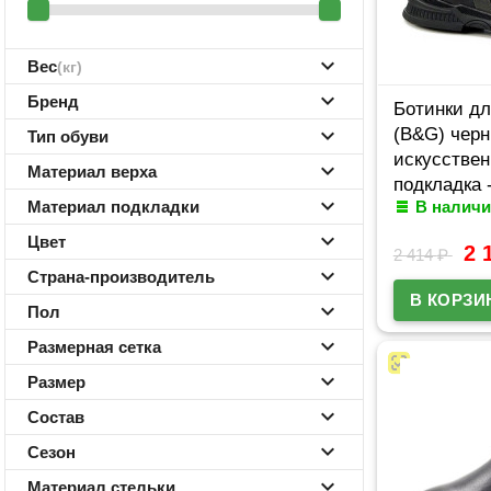
Вес
(кг)
Бренд
Ботинки дл
(B&G) черн
Тип обуви
искусствен
Материал верха
подкладка 
Материал подкладки
В наличи
мех артику
Цвет
2 
2 414
₽
Страна-производитель
Пол
Размерная сетка
Размер
Состав
Сезон
Материал стельки