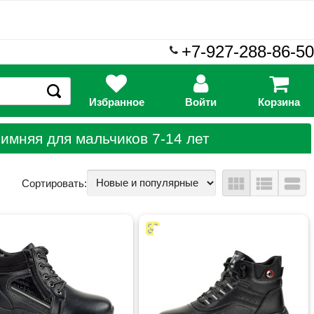
+7-927-288-86-50
Избранное
Войти
Корзина
имняя для мальчиков 7-14 лет
view_module
view_list
view_stream
Сортировать: