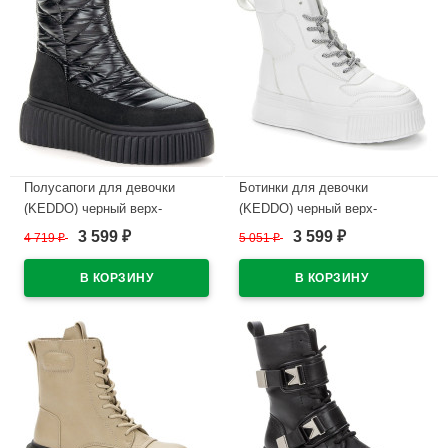
Полусапоги для девочки
Ботинки для девочки
(KEDDO) черный верх-
(KEDDO) черный верх-
искуственный нубук/текстиль
искуственная кожа подкладка
3 599
3 599
4 719
₽
5 051
₽
₽
₽
подкладка - шерсть артикул
- искусственная шерсть
838126/19-01
артикул 538116/08-02
В наличии
В наличии