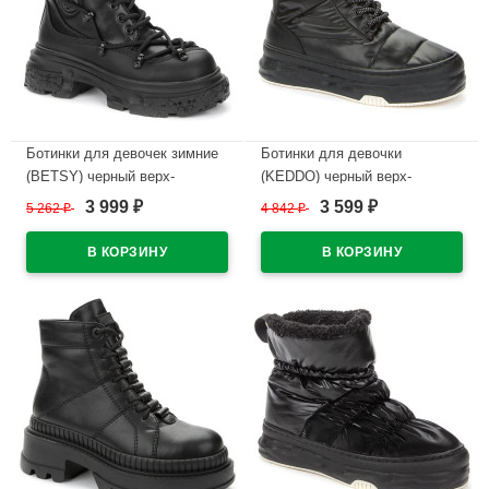
Ботинки для девочек зимние
Ботинки для девочки
(BETSY) черный верх-
(KEDDO) черный верх-
искусственная кожа
искусственная кожа/нейлон
3 999
3 599
5 262
₽
4 842
₽
₽
₽
подкладка -искусственная
подкладка - искусственная
шерсть артикул 938351/01-01
шерсть артикул 538101/02-03
В наличии
В наличии