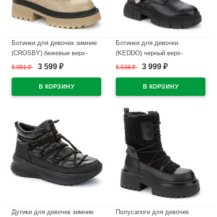
Ботинки для девочек зимние
Ботинки для девочки
(CROSBY) бежевые верх-
(KEDDO) черный верх-
кожа подкладка
искуственная кожа подкладка
3 599
3 999
5 051
₽
5 538
₽
₽
₽
-искусственная шерсть
- искусственная шерсть
артикул 938328/01-03
артикул 838197/06-01
В наличии
В наличии
Дутики для девочек зимние
Полусапоги для девочек