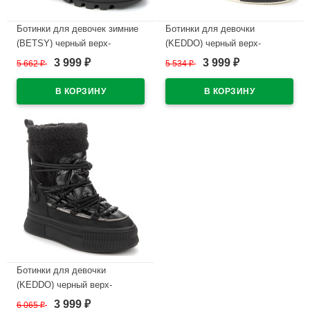
Ботинки для девочек зимние
Ботинки для девочки
(BETSY) черный верх-
(KEDDO) черный верх-
искусственная кожа
искусственная кожа/нейлон
3 999
3 999
5 662
₽
5 534
₽
₽
₽
подкладка -натуральная
подкладка - натуральная
шерсть артикул 938022/07-01
шерсть артикул 838101/27-02
В наличии
В наличии
Ботинки для девочки
(KEDDO) черный верх-
искусственная кожа/нейлон
3 999
6 065
₽
₽