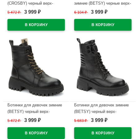
(CROSBY) черный верх-
зимние (BETSY) черные верх-
текстиль подкладка
искусственная кожа/
3 999
3 999
5 472
₽
6 104
₽
₽
₽
-искусственная шерсть
искусственная шерсть
артикул 438197/11-02
подкладка -искусственная
шерсть артикул 938028/02-01
В наличии
В наличии
Ботинки для девочек зимние
Ботинки для девочек зимние
(BETSY) черный верх-
(BETSY) черный верх-
искусственная кожа
искусственная кожа
3 999
3 999
5 472
₽
5 683
₽
₽
₽
подкладка -искусственная
подкладка -искусственная
шерсть артикул 938032/02-01
шерсть артикул 938047/08-01