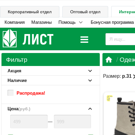
Корпоративный отдел
Оптовый отдел
Интерн
Компания
Магазины
Помощь
Бонусная программа

Фильтр
Одеж
Акция
cl
Размер:
р.31
Наличие
Распродажа!
Цена
(руб.)
—