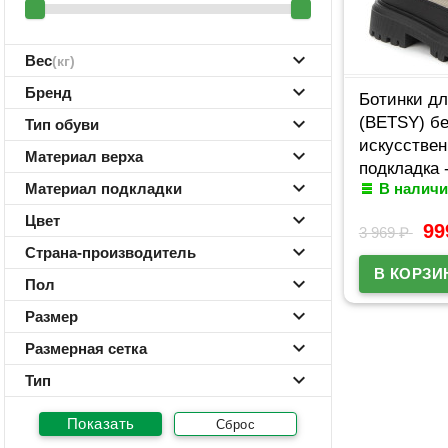
Вес
(кг)
Бренд
Ботинки дл
(BETSY) б
Тип обуви
искусствен
Материал верха
подкладка 
Материал подкладки
В наличи
938415/01-
Цвет
9
3 969
₽
Страна-производитель
Пол
Размер
Размерная сетка
Тип
Сброс