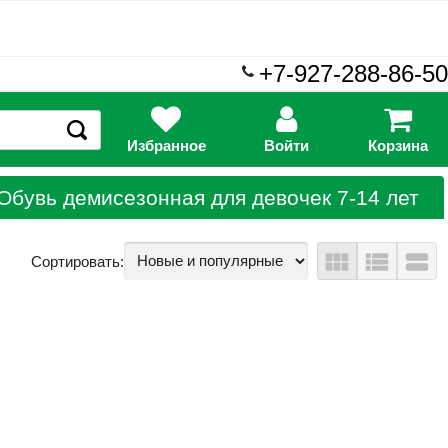
+7-927-288-86-50
Избранное
Войти
Корзина
Обувь демисезонная для девочек 7-14 лет
view_module
view_list
view_stream
Сортировать: