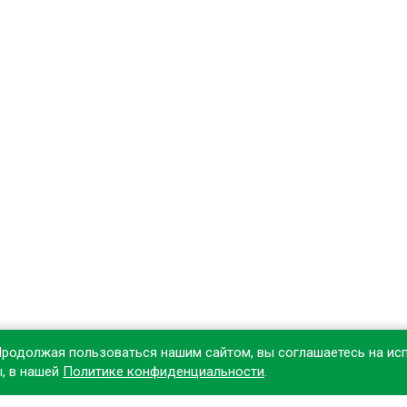
Продолжая пользоваться нашим сайтом, вы соглашаетесь на ис
ы, в нашей
Политике конфиденциальности
.
овите наше приложение, чтобы делать покупки удобнее!