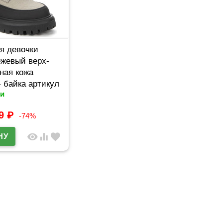
я девочки
ежевый верх-
ная кожа
- байка артикул
и
03
99
₽
-74%
visibility
equalizer
favorite