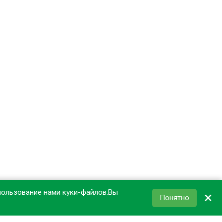
пользование нами куки-файлов.Вы
×
Понятно
КОРЗИНА
0
₽