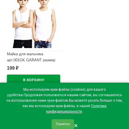
Майка для мальчика
арт.001GK GARANT размер
30/110-116 100% х/б цвет
199
₽
белый
В наличии
Мы используем куки-файлы (cookies) для вашего
удобства.Продолжая пользоваться нашим сайтом, вы соглашаетесь
на использование нами куки-файлов.Вы можете узнать больше о том,
как мы используем куки-файлы, в нашей
Политике
конфиденциальности
.
×
Понятно
qr_code
home
favorite
verified
person