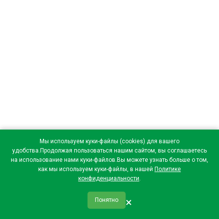
Мы используем куки-файлы (cookies) для вашего
удобства.Продолжая пользоваться нашим сайтом, вы соглашаетесь
на использование нами куки-файлов.Вы можете узнать больше о том,
как мы используем куки-файлы, в нашей
Политике
конфиденциальности
.
×
Понятно
qr_code
home
favorite
verified
person
Главная
Закладки
Мои купоны
Профиль