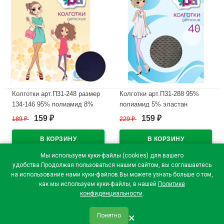
Колготки арт.П31-248 размер
Колготки арт.П31-288 95%
134-146 95% полиамид 8%
полиамид 5% эластан
эластан Детские цвет черный
Сердечки цвет черный (Эра)
159
159
189
₽
229
₽
₽
₽
(Эра)
В наличии
В наличии
Мы используем куки-файлы (cookies) для вашего
удобства.Продолжая пользоваться нашим сайтом, вы соглашаетесь
на использование нами куки-файлов.Вы можете узнать больше о том,
как мы используем куки-файлы, в нашей
Политике
конфиденциальности
.
×
Понятно
qr_code
home
favorite
verified
person