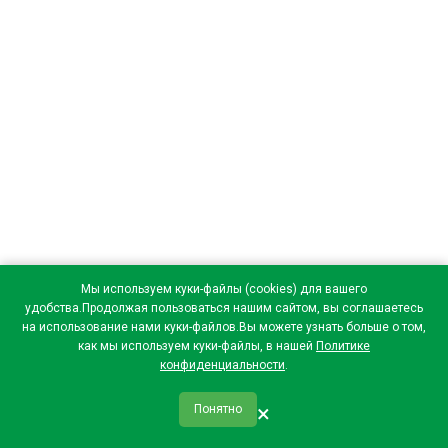
Мы используем куки-файлы (cookies) для вашего
удобства.Продолжая пользоваться нашим сайтом, вы соглашаетесь
на использование нами куки-файлов.Вы можете узнать больше о том,
как мы используем куки-файлы, в нашей
Политике
конфиденциальности
.
×
Понятно
qr_code
home
favorite
verified
person
Главная
Закладки
Мои купоны
Профиль